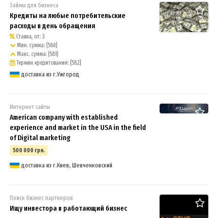
Займы для бизнеса
Кредиты на любые потребительские
расходы в день обращения
Ставка, от: 3
Мин. сумма: {580}
Макс. сумма: {581}
Термин кредитования: {582}
доставка из г.Ужгород
Интернет сайты
American company with established
experience and market in the USA in the field
of Digital marketing
500 000 грн.
доставка из г.Киев, Шевченковский
Поиск бизнес партнеров
Ищу инвестора в работающий бизнес