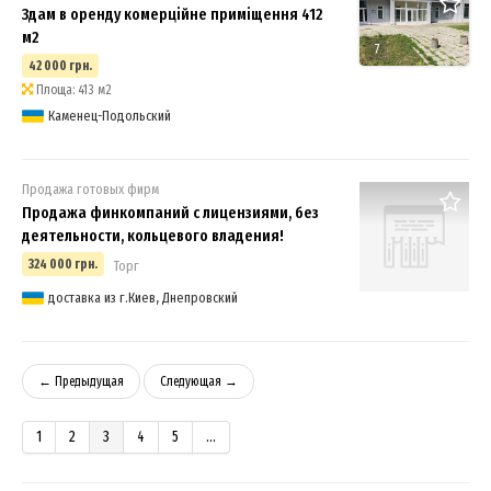
Здам в оренду комерційне приміщення 412
м2
7
42 000 грн.
Площа: 413 м2
Каменец-Подольский
Продажа готовых фирм
Продажа финкомпаний с лицензиями, без
деятельности, кольцевого владения!
324 000 грн.
Торг
доставка из г.Киев, Днепровский
← Предыдущая
Следующая →
1
2
3
4
5
...