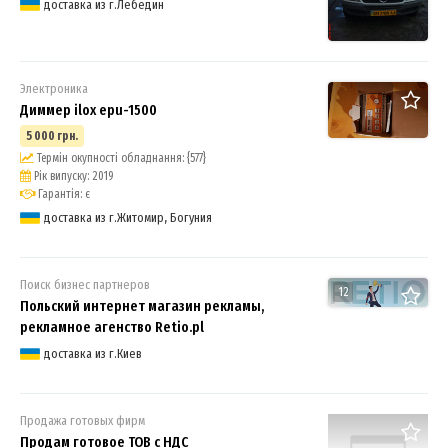
доставка из г.Лебедин
Электроника
Диммер ilox epu-1500
5 000 грн.
Термін окупності обладнання: {577}
Рік випуску: 2019
Гарантія: є
доставка из г.Житомир, Богуния
Поиск бизнес партнеров
12
Польский интернет магазин рекламы,
рекламное агенство Retio.pl
доставка из г.Киев
Продажа готовых фирм
Продам готовое ТОВ с НДС