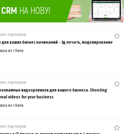
знес партнеров
 для ваших бизнес начинаний - 3д печать, моделирование
авка из г.Киев
знес партнеров
рекламных видеороликов для вашего бизнеса. Shooting
nal videos for your business
авка из г.Киев
знес партнеров
тнера в IT проект со сроком окупаемости в 4 месяца