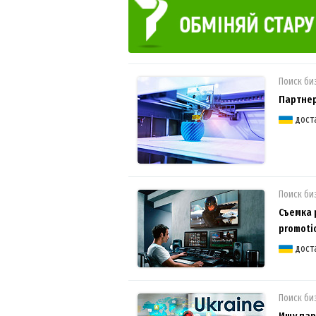
Поиск би
Партнер
дост
Поиск би
Съемка 
promotio
дост
Поиск би
Ищу пар