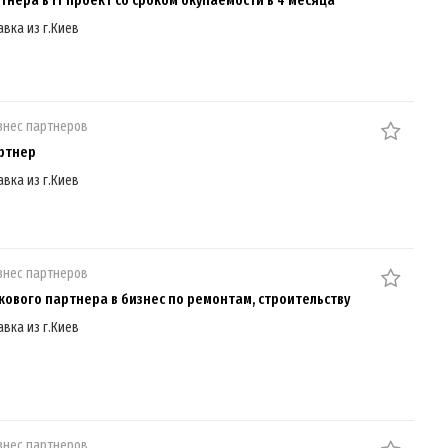
авка из г.Киев
знес партнеров
ртнер
авка из г.Киев
знес партнеров
кового партнера в бизнес по ремонтам, строительству
авка из г.Киев
знес партнеров