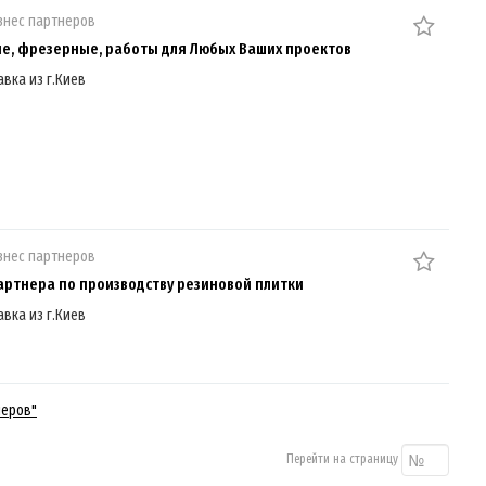
знес партнеров
е, фрезерные, работы для Любых Ваших проектов
авка из г.Киев
знес партнеров
артнера по производству резиновой плитки
авка из г.Киев
неров"
Перейти на страницу