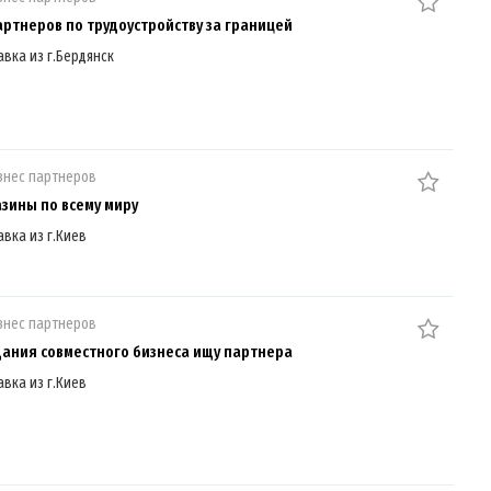
ртнеров по трудоустройству за границей
авка из г.Бердянск
знес партнеров
азины по всему миру
авка из г.Киев
знес партнеров
дания совместного бизнеса ищу партнера
авка из г.Киев