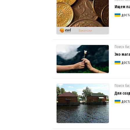
Ищем па
дост
Поиск би
Эко маг
дост
Поиск би
Для соз
дост