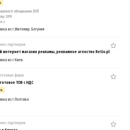
.
окупності обладнання: {577}
ску: 2019
я: є
авка из г.Житомир, Богуния
знес партнеров
й интернет магазин рекламы, рекламное агенство Retio.pl
авка из г.Киев
 готовых фирм
готовое ТОВ с НДС
н.
авка из г.Полтава
знес партнеров