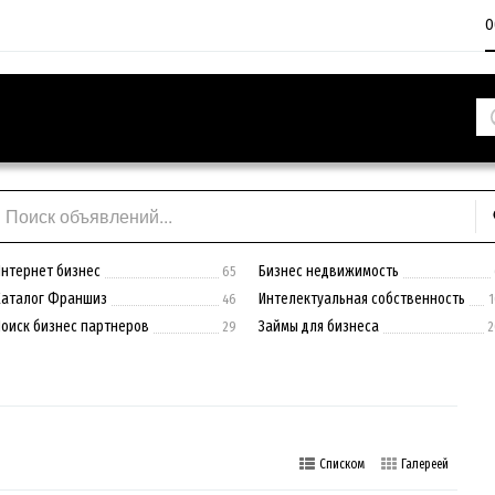
О
Интернет бизнес
Бизнес недвижимость
65
Каталог Франшиз
Интелектуальная собственность
46
1
Поиск бизнес партнеров
Займы для бизнеса
29
2
Списком
Галереей