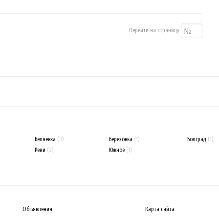
Перейти на страницу
Беляевка
(3)
Березовка
(1)
Болград
(1)
Рени
(2)
Южное
(1)
Объявления
Карта сайта