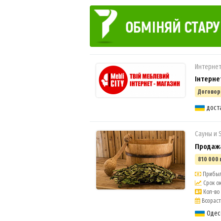
Интернет
Інтерне
Договор
дост
Сауны и 
Продажа 
810 000 
Прибыль
Срок ок
Кол-во 
Возраст 
Одес