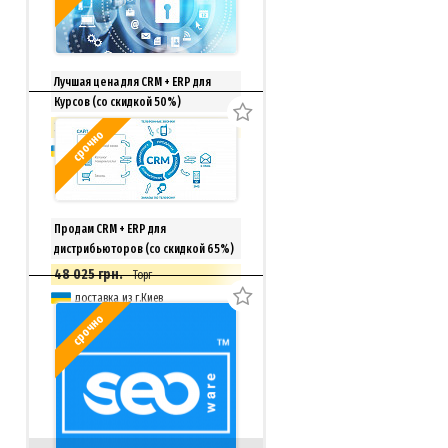
Лучшая цена для CRM + ERP для
Курсов (со скидкой 50%)
33 150 грн.
Торг
срочно
доставка из г.Киев
Продам CRM + ERP для
дистрибьюторов (со скидкой 65%)
48 025 грн.
Торг
доставка из г.Киев
срочно