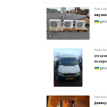
Поиск би
ищу инв
дост
3
Поиск би
хто хоч
по пере
дост
Электро
Диммер 