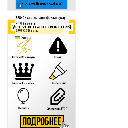
Что такое Премиум офферы?
2
SEO-биржа, магазин фриланс услуг
+ ТМ Seoware
999 000 грн.
Киев