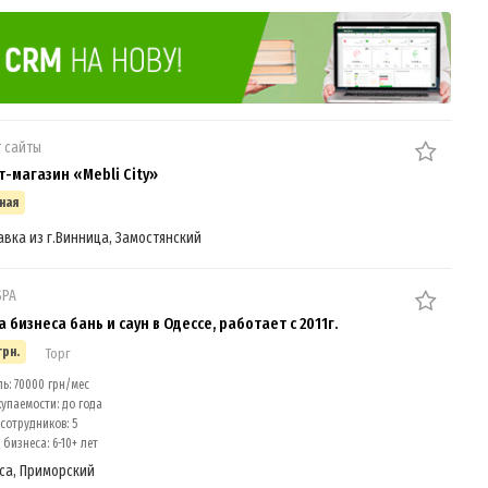
 сайты
т-магазин «Mebli City»
ная
авка из г.Винница, Замостянский
SPA
бизнеса бань и саун в Одессе, работает с 2011г.
грн.
Торг
: 70000 грн/мес
упаемости: до года
сотрудников: 5
бизнеса: 6-10+ лет
са, Приморский