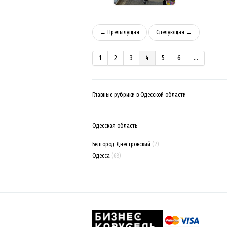
← Предыдущая
Следующая →
1
2
3
4
5
6
...
Главные рубрики в Одесской области
Одесская область
Белгород-Днестровский
(2)
Одесса
(68)