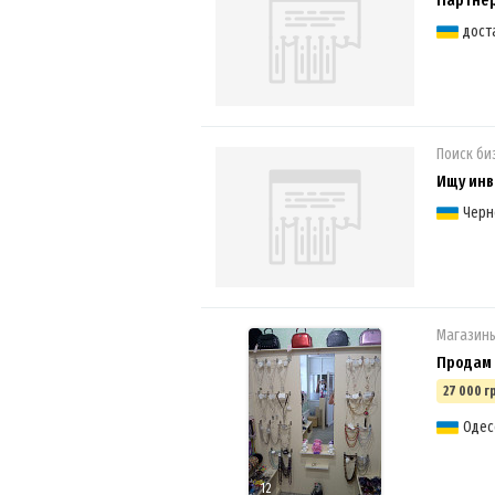
Партнёр
дост
Поиск би
Ищу инв
Черн
Магазины
Продам 
27 000 г
Одес
12