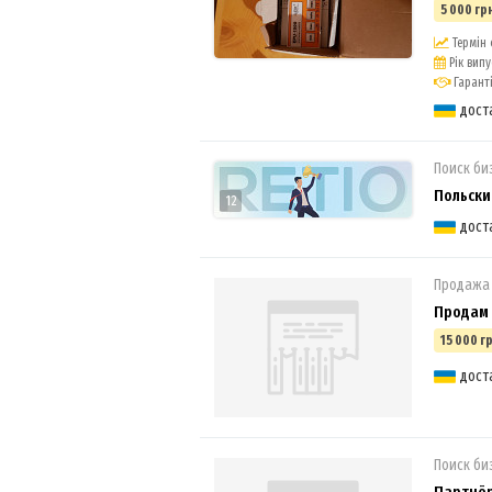
5 000 грн
Термін 
Рік випу
Гаранті
дост
Поиск би
Польски
12
дост
Продажа
Продам 
15 000 гр
дост
Поиск би