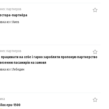
знес партнеров
естора-партнёра
авка из г.Киев
знес партнеров
е працювати на себе і гарно заробляти пропоную партнерство
везенню пасажирів на замовл
авка из г.Лебедин
ника
ilox epu-1500