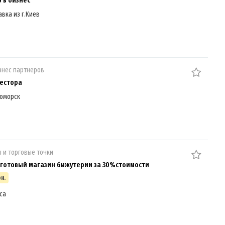
 в бизнес
авка из г.Киев
знес партнеров
естора
оморск
 и торговые точки
готовый магазин бижутерии за 30%стоимости
рн.
са