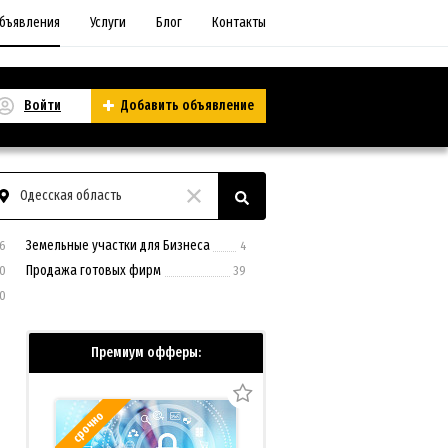
бъявления
Услуги
Блог
Контакты
Войти
Добавить объявление
Одесская область
Земельные участки для Бизнеса
6
4
Продажа готовых фирм
0
39
0
Премиум офферы:
срочно