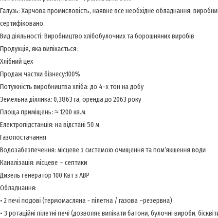
Галузь: Харчова промисловість, наявне все необхідне обладнання, виробни
сертифіковано.
Вид діяльності: Виробництво хлібобулочних та борошняних виробів
Продукція, яка випікається:
Хлібний цех
Продаж частки бізнесу:100%
Потужність виробництва хліба: до 4-х тон на добу
Земельна ділянка: 0,3863 га, оренда до 2063 року
Площа приміщень: ≈ 1200 кв.м.
Електропідстанція: на відстані 50 м.
Газопостачання
Водозабезпечення: місцеве з системою очищення та пом’якшення води
Каналізація: місцеве – септики
Дизель генератор 100 Квт з АВР
Обладнання:
• 2 печі подові (термомасляна - пілетна / газова –резервна)
• 3 ротаційні пілетні печі (дозволяє випікати батони, булочні вироби, бісквіти