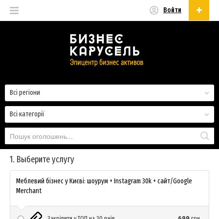
Войти
Українська
Русский
Українська
Всі регіони
Всі категорії
1. Выберите услугу
Меблевий бізнес у Києві: шоурум + Instagram 30k + сайт/Google
Merchant
Закріпити у ТОП на 30 днів
699
грн.