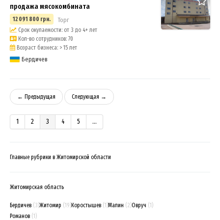
продажа мясокомбината
12 091 800 грн.
Торг
Срок окупаемости: от 3 до 4+ лет
Кол-во сотрудников: 70
Возраст бизнеса: > 15 лет
Бердичев
← Предыдущая
Следующая →
1
2
3
4
5
...
Главные рубрики в Житомирской области
Житомирская область
Бердичев
(3)
Житомир
(19)
Коростышев
(1)
Малин
(2)
Овруч
(1)
Романов
(1)