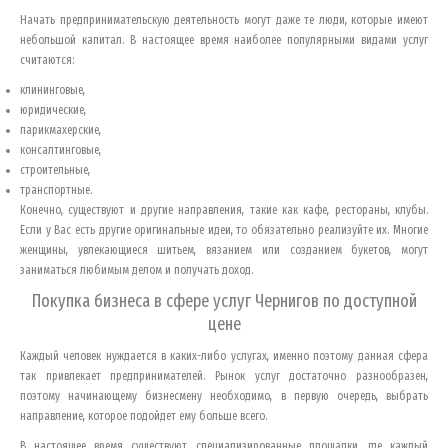
Начать предпринимательскую деятельность могут даже те люди, которые имеют
небольшой капитал. В настоящее время наиболее популярными видами услуг
считаются:
клининговые,
юридические,
парикмахерские,
консалтинговые,
строительные,
транспортные.
Конечно, существуют и другие направления, такие как кафе, рестораны, клубы.
Если у Вас есть другие оригинальные идеи, то обязательно реализуйте их. Многие
женщины, увлекающиеся шитьем, вязанием или созданием букетов, могут
заниматься любимым делом и получать доход.
Покупка бизнеса в сфере услуг
Чернигов
по доступной
цене
Каждый человек нуждается в каких-либо услугах, именно поэтому данная сфера
так привлекает предпринимателей. Рынок услуг достаточно разнообразен,
поэтому начинающему бизнесмену необходимо, в первую очередь, выбрать
направление, которое подойдет ему больше всего.
В настоящее время существуют специализированные площадки, где каждый