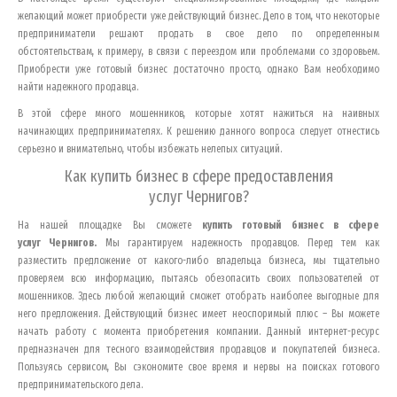
желающий может приобрести уже действующий бизнес. Дело в том, что некоторые
предприниматели решают продать в свое дело по определенным
обстоятельствам, к примеру, в связи с переездом или проблемами со здоровьем.
Приобрести уже готовый бизнес достаточно просто, однако Вам необходимо
найти надежного продавца.
В этой сфере много мошенников, которые хотят нажиться на наивных
начинающих предпринимателях. К решению данного вопроса следует отнестись
серьезно и внимательно, чтобы избежать нелепых ситуаций.
Как купить бизнес в сфере предоставления
услуг
Чернигов
?
На нашей площадке Вы сможете
купить готовый бизнес в сфере
услуг
Чернигов
.
Мы гарантируем надежность продавцов. Перед тем как
разместить предложение от какого-либо владельца бизнеса, мы тщательно
проверяем всю информацию, пытаясь обезопасить своих пользователей от
мошенников. Здесь любой желающий сможет отобрать наиболее выгодные для
него предложения. Действующий бизнес имеет неоспоримый плюс – Вы можете
начать работу с момента приобретения компании. Данный интернет-ресурс
предназначен для тесного взаимодействия продавцов и покупателей бизнеса.
Пользуясь сервисом, Вы сэкономите свое время и нервы на поисках готового
предпринимательского дела.