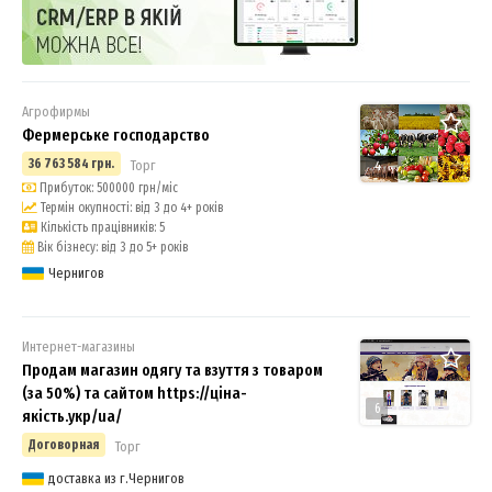
Агрофирмы
Фермерське господарство
36 763 584 грн.
Торг
4
Прибуток: 500000 грн/міс
Термін окупності: від 3 до 4+ років
Кількість працівників: 5
Вік бізнесу: від 3 до 5+ років
Чернигов
Интернет-магазины
Продам магазин одягу та взуття з товаром
(за 50%) та сайтом https://ціна-
6
якість.укр/ua/
Договорная
Торг
доставка из г.Чернигов