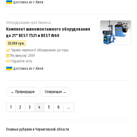
доставка из г.Киев
Оборудование для бизнеса
Комплект шиномонтажного оборудования
до 21" BEST T521 и BEST W60
33 200 грн.
Термін окупності обладнання: до года
Рік випуску: 2019
Гарантія: есть
доставка из г.Киев
← Предыдущая
Следующая →
1
2
3
4
5
6
...
Главные рубрики в Черниговской области