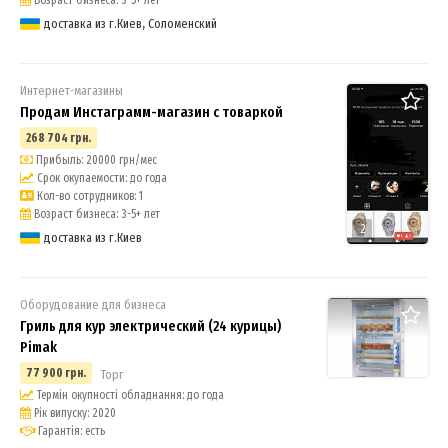
доставка из г.Киев, Соломенский
Интернет-магазины
Продам Инстаграмм-магазин с товаркой
268 704 грн.
Прибыль: 20000 грн/мес
Срок окупаемости: до года
Кол-во сотрудников: 1
Возраст бизнеса: 3-5+ лет
2
доставка из г.Киев
Оборудование для бизнеса
Гриль для кур электрический (24 курицы)
Pimak
77 900 грн.
Торг
Термін окупності обладнання: до года
Рік випуску: 2020
Гарантія: есть