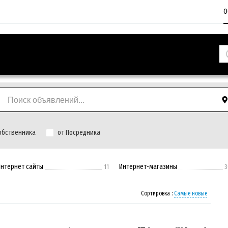
О
обственника
от Посредника
Интернет сайты
Интернет-магазины
11
3
Сортировка :
Самые новые