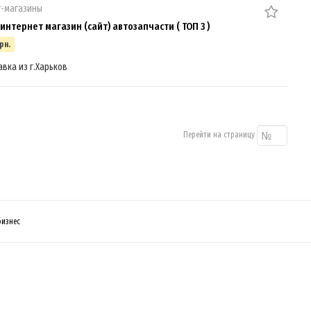
т-магазины
интернет магазин (сайт) автозапчасти ( ТОП 3 )
рн.
авка из г.Харьков
Перейти на страницу
бизнес