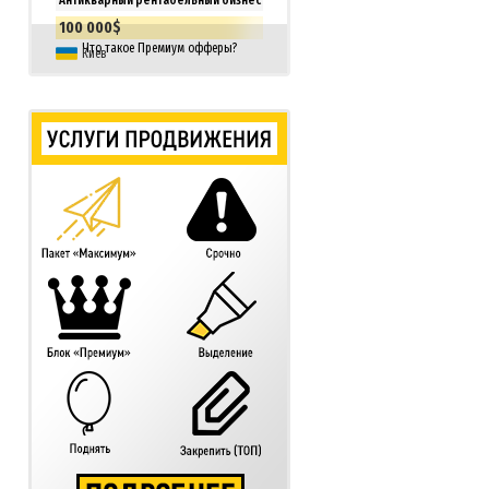
100 000$
Что такое Премиум офферы?
Киев