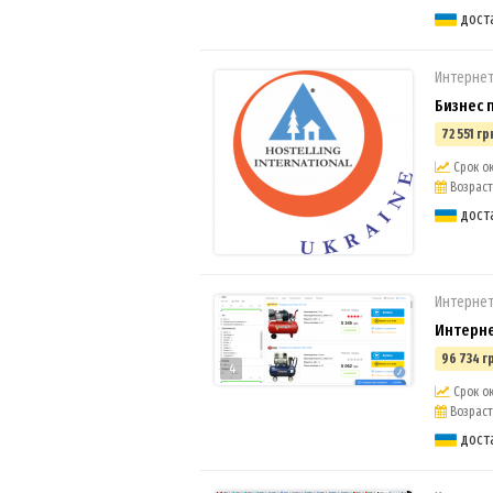
дост
Интернет
Бизнес 
72 551 гр
Срок ок
Возраст 
дост
Интерне
Интерне
96 734 г
4
Срок ок
Возраст 
дост