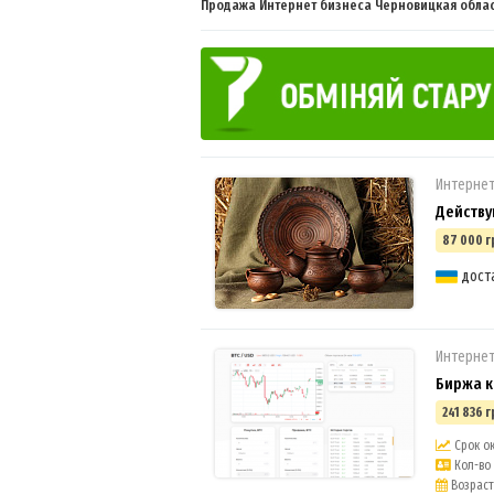
Продажа Интернет бизнеса Черновицкая област
Интерне
Действу
87 000 г
дост
Интернет
Биржа 
241 836 г
Срок ок
Кол-во 
Возраст