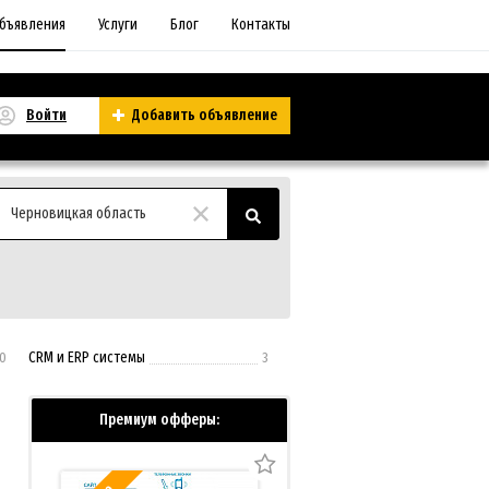
бъявления
Услуги
Блог
Контакты
Войти
Добавить объявление
Черновицкая область
СRM и ERP системы
0
3
Премиум офферы: