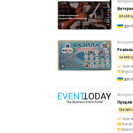
Интерне
Интерне
60 459 г
2
дост
Интерне
Реальны
40 000 г
4
Срок ок
Возраст 
дост
Интернет
Продам 
169 285 г
Срок ок
Кол-во 
Возраст