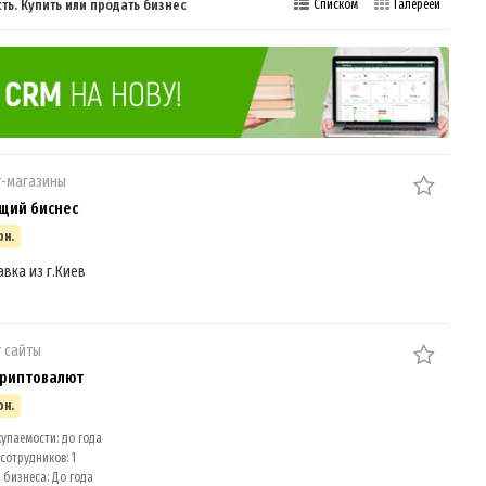
ь. Купить или продать бизнес
Списком
Галереей
т-магазины
щий биснес
рн.
авка из г.Киев
 сайты
криптовалют
рн.
упаемости: до года
сотрудников: 1
 бизнеса: До года