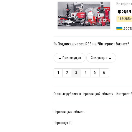
Интерне
Продам 
169 285 г
дост
Подписка через RSS на "Интернет бизнес"
← Предыдущая
Следующая →
1
2
3
4
5
6
Главные рубрики в Черновицкой области
Интернет 
Черновицкая область
Черновцы
(1)