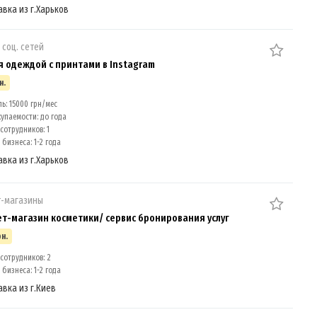
авка из г.Харьков
 соц. сетей
я одеждой c принтами в Instagram
н.
: 15000 грн/мес
упаемости: до года
сотрудников: 1
бизнеса: 1-2 года
авка из г.Харьков
т-магазины
т-магазин косметики/ сервис бронирования услуг
рн.
сотрудников: 2
бизнеса: 1-2 года
авка из г.Киев