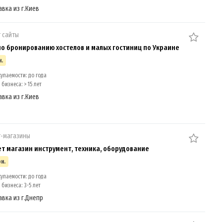
авка из г.Киев
 сайты
по бронированию хостелов и малых гостиниц по Украине
н.
упаемости: до года
бизнеса: > 15 лет
авка из г.Киев
т-магазины
т магазин инструмент, техника, оборудование
рн.
упаемости: до года
бизнеса: 3-5 лет
авка из г.Днепр