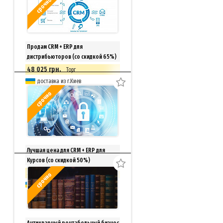
срочно
Продам CRM + ERP для
дистрибьюторов (со скидкой 65%)
48 025 грн.
Торг
доставка из г.Киев
срочно
Лучшая цена для CRM + ERP для
Курсов (со скидкой 50%)
33 150 грн.
Торг
срочно
доставка из г.Киев
Антикварный рентабельный бизнес