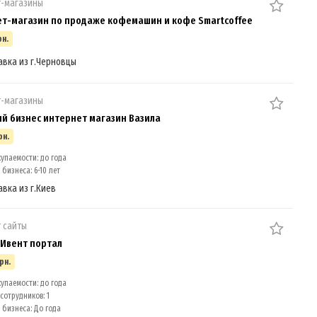
т-магазины
т-магазин по продаже кофемашин и кофе Smartcoffee
рн.
авка из г.Черновцы
т-магазины
й бизнес интернет магазин Вазила
рн.
упаемости: до года
бизнеса: 6-10 лет
авка из г.Киев
 сайты
Ивент портал
рн.
упаемости: до года
сотрудников: 1
 бизнеса: До года