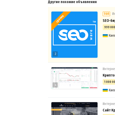
Другие похожие объявления
И
ТОП
срочно
SEO-би
999 000
Кие
2
Интерне
Крипто
1 000 0
4
Кие
Интерне
Сайт К