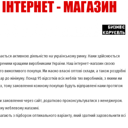
ймається активною діяльністю на українському ринку. Нами здійснюється
вореними кращими виробниками України. Наш інтернет-магазин своєю
о вимогливого покупця. Ми маємо власні оптові склади, а також роздрібні
р до мінімуму. Понад 95 відсотків всіх меблів тих виробників, з якими ми
ах, тому замовлення кожному покупцю будуть відправлені нами протягом
ти замовлення через сайт, додатково проконсультуватися з менеджером.
му меблевому магазині.
агають з підбором оптимального варіанту, який здатний задовольнити всі