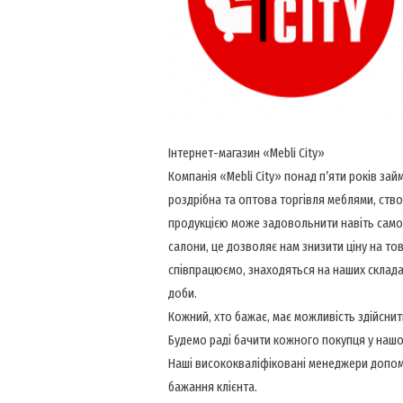
Інтернет-магазин «Mebli City»
Компанія «Mebli City» понад п’яти років за
роздрібна та оптова торгівля меблями, ст
продукцією може задовольнити навіть самог
салони, це дозволяє нам знизити ціну на това
співпрацюємо, знаходяться на наших склад
доби.
Кожний, хто бажає, має можливість здійсни
Будемо раді бачити кожного покупця у нашо
Наші висококваліфіковані менеджери допом
бажання клієнта.