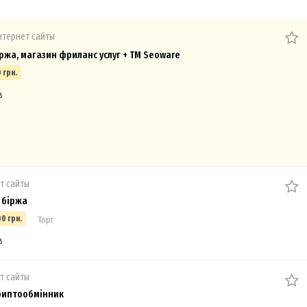
нтернет сайты
ржа, магазин фриланс услуг + ТМ Seoware
 грн.
в
т сайты
 біржа
00 грн.
Торг
в
т сайты
риптообмінник