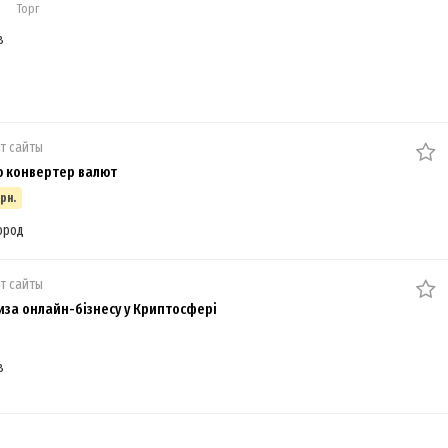
Торг
в
т сайты
 конвертер валют
грн.
ород
т сайты
за онлайн-бізнесу у Криптосфері
в