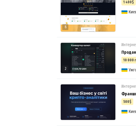
1 400$
Кие
8
Интерне
Продаю
10 000 
2
Ужг
Интерне
Франши
500$
Кие