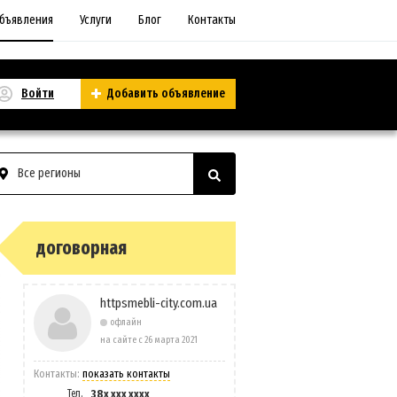
бъявления
Услуги
Блог
Контакты
Войти
Добавить объявление
Все регионы
договорная
httpsmebli-city.com.ua
офлайн
на сайте с 26 марта 2021
Контакты:
показать контакты
Тел.
38x xxx xxxx