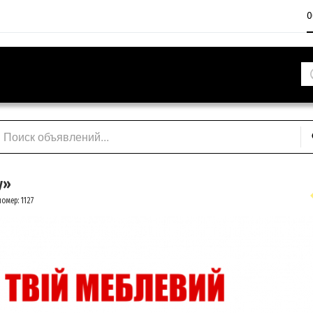
О
y»
омер: 1127