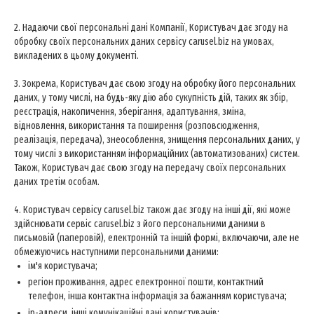
2. Надаючи свої персональні дані Компанії, Користувач дає згоду на
обробку своїх персональних даних сервісу carusel.biz на умовах,
викладених в цьому документі.
3. Зокрема, Користувач дає свою згоду на обробку його персональних
даних, у тому числі, на будь-яку дію або сукупність дій, таких як збір,
реєстрація, накопичення, зберігання, адаптування, зміна,
відновлення, використання та поширення (розповсюдження,
реалізація, передача), знеособлення, знищення персональних даних, у
тому числі з використанням інформаційних (автоматизованих) систем.
Також, Користувач дає свою згоду на передачу своїх персональних
даних третім особам.
4. Користувач сервісу carusel.biz також дає згоду на інші дії, які може
здійснювати сервіс carusel.biz з його персональними даними в
письмовій (паперовій), електронній та іншій формі, включаючи, але не
обмежуючись наступними персональними даними:
ім'я користувача;
регіон проживання, адрес електронної пошти, контактний
телефон, інша контактна інформація за бажанням користувача;
ip-адреси, інші комунікаційні дані користувачів;