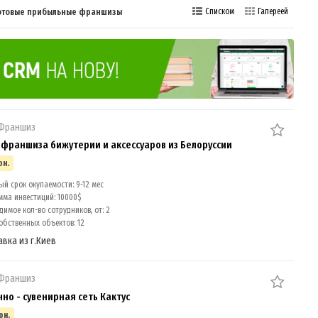
готовые прибыльные франшизы
Списком
Галереей
 Франшиз
 франшиза бижутерии и аксессуаров из Белоруссии
рн.
й срок окупаемости: 9-12 мес
мма инвестиций: 10000$
имое кол-во сотрудников, от: 2
обственных объектов: 12
авка из г.Киев
 Франшиз
но - сувенирная сеть Кактус
рн.