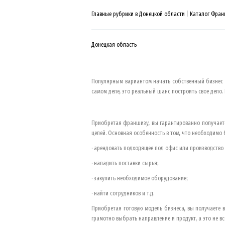
Главные рубрики в Донецкой области
Каталог Фра
Донецкая область
Популярным вариантом начать собственный бизнес д
самом деле, это реальный шанс построить свое дело. 
Приобретая франшизу, вы гарантированно получаете
целей. Основная особенность в том, что необходимо б
· арендовать подходящее под офис или производство
· наладить поставки сырья;
· закупить необходимое оборудование;
· найти сотрудников и т.д.
Приобретая готовую модель бизнеса, вы получаете в
грамотно выбрать направление и продукт, а это не вс