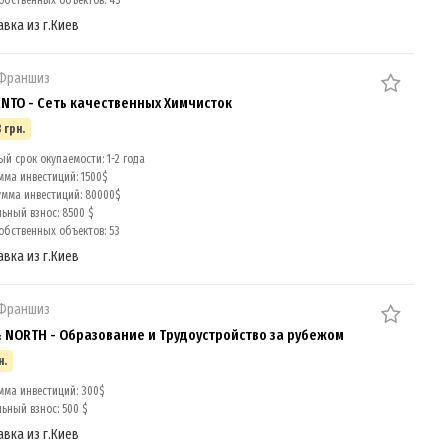
обственных объектов: 43
авка из г.Киев
 Франшиз
TO - Сеть качественных Химчисток
 грн.
й срок окупаемости: 1-2 года
мма инвестиций: 1500$
умма инвестиций: 80000$
ный взнос: 8500 $
обственных объектов: 53
авка из г.Киев
 Франшиз
& NORTH - Образование и Трудоустройство за рубежом
н.
мма инвестиций: 300$
ный взнос: 500 $
авка из г.Киев