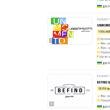
Кол-во с
дост
Каталог
UNMOMEN
1 934 688
Расчетны
7
Мин. су
Макс. с
Пашуаль
Кол-во с
дост
Каталог
BEFIND 
13 370 гр
Мин. су
Пашуаль
5
дост