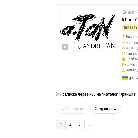
Каталог
A.Tan - 
362 754 г
Расчетны
Мин. су
8
Макс. с
Роялти: 
Необход
Кол-во с
Кол-во 
дост
Подписка через RSS на "Каталог Франшиз"
← Предыдущая
Следующая →
1
2
3
...