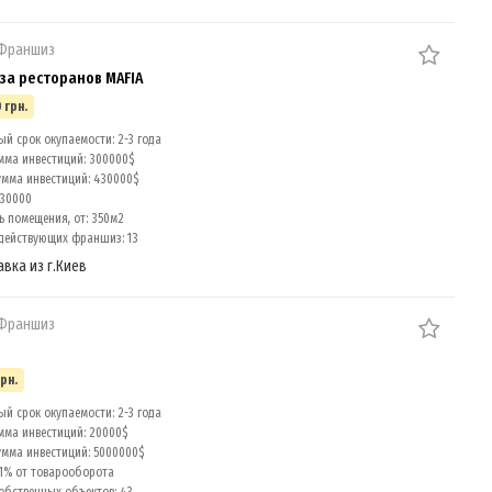
 Франшиз
а ресторанов MAFIA
 грн.
й срок окупаемости: 2-3 года
мма инвестиций: 300000$
умма инвестиций: 430000$
 30000
 помещения, от: 350м2
действующих франшиз: 13
авка из г.Киев
 Франшиз
грн.
й срок окупаемости: 2-3 года
мма инвестиций: 20000$
умма инвестиций: 5000000$
 1% от товарооборота