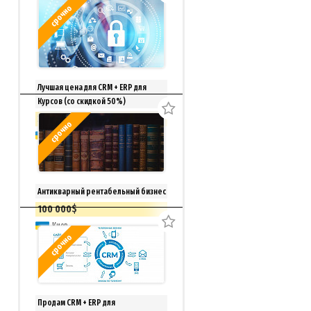
срочно
Лучшая цена для CRM + ERP для
Курсов (со скидкой 50%)
33 150 грн.
Торг
срочно
доставка из г.Киев
Антикварный рентабельный бизнес
100 000$
Киев
срочно
Продам CRM + ERP для