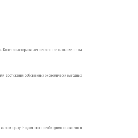
ь
. Кого-то настораживает непонятное название, но на
 для достижения собственных экономически выгодных
тически сразу. Но для этого необходимо правильно и