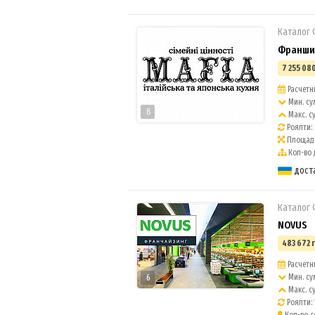
Каталог
Франшиз
7 255 080
Расчетны
Мин. су
8
Макс. с
Роялти:
Площадь
Кол-во 
дост
Каталог
NOVUS
483 672 
Расчетны
Мин. су
6
Макс. с
Роялти: