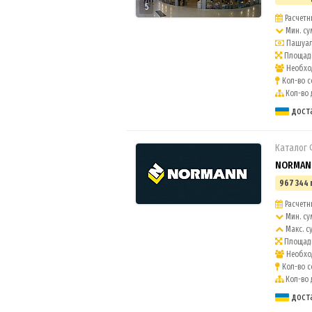
5
Расчетны
Мин. су
Пашуаль
Площадь
Необход
Кол-во с
Кол-во 
дост
Каталог
NORMANN
967 344 
Расчетны
Мин. су
Макс. с
Площадь
Необход
Кол-во с
Кол-во 
дост