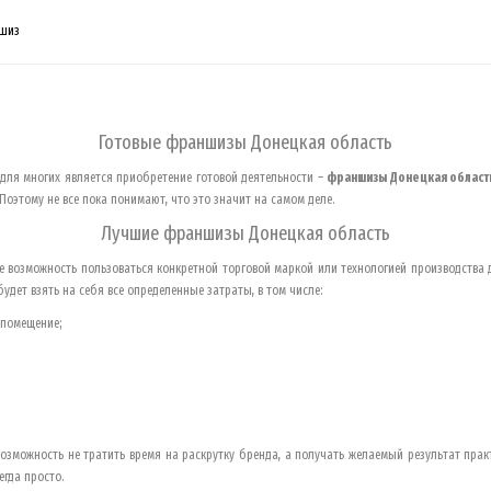
ншиз
Готовые франшизы
Донецкая область
ля многих является приобретение готовой деятельности –
франшизы
Донецкая област
Поэтому не все пока понимают, что это значит на самом деле.
Лучшие франшизы
Донецкая область
 возможность пользоваться конкретной торговой маркой или технологией производства
удет взять на себя все определенные затраты, в том числе:
 помещение;
озможность не тратить время на раскрутку бренда, а получать желаемый результат прак
егда просто.