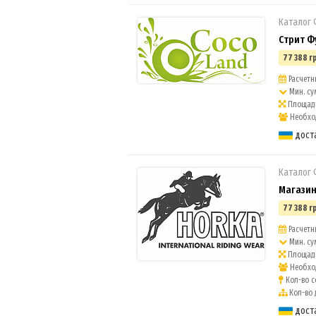
Каталог
Стрит Ф
77 388 г
Расчетны
Мин. су
Площадь
Необход
дост
Каталог
Магазин
77 388 г
Расчетн
Мин. су
Площадь
Необход
Кол-во с
Кол-во 
дост