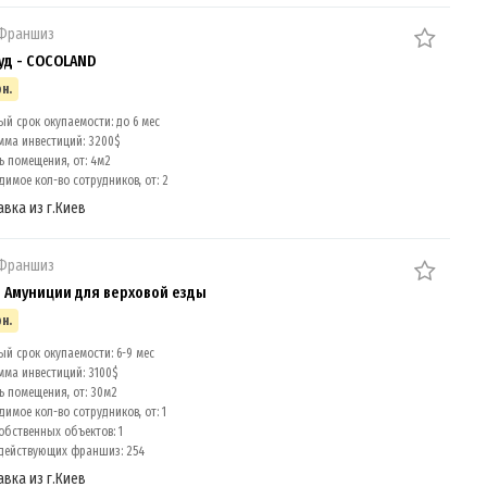
 Франшиз
уд - COCOLAND
рн.
й срок окупаемости: до 6 мес
мма инвестиций: 3200$
 помещения, от: 4м2
имое кол-во сотрудников, от: 2
авка из г.Киев
 Франшиз
 Амуниции для верховой езды
рн.
ый срок окупаемости: 6-9 мес
мма инвестиций: 3100$
 помещения, от: 30м2
имое кол-во сотрудников, от: 1
обственных объектов: 1
действующих франшиз: 254
авка из г.Киев