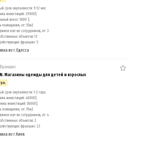
й срок окупаемости: 9-12 мес
мма инвестиций: 29000$
ный взнос: 5000 $
 помещения, от: 55м2
имое кол-во сотрудников, от: 3
обственных объектов: 13
действующих франшиз: 5
авка из г.Одесса
 Франшиз
. Магазины одежды для детей и взрослых
грн.
й срок окупаемости: 1-2 года
мма инвестиций: 40000$
умма инвестиций: 50000$
 помещения, от: 70м2
имое кол-во сотрудников, от: 4
обственных объектов: 2
действующих франшиз: 23
авка из г.Киев