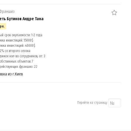
 Франшиз
Сеть Бутиков Андре Тана
рн.
й срок окупаемости: 1-2 года
мма инвестиций: 15000$
умма инвестиций: 40000$
2% со второго сезона
имое кол-во сотрудников, от: 3
обственных объектов: 7
действующих франшиз: 22
авка из г.Киев
Перейти на страницу