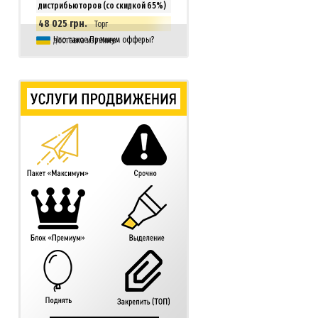
дистрибьюторов (со скидкой 65%)
48 025 грн.
Торг
Что такое Премиум офферы?
доставка из г.Киев