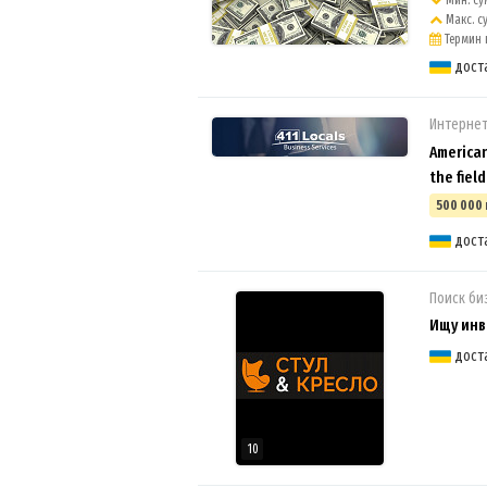
Мин. сум
Макс. су
Термин к
дост
Интернет
American
the fiel
500 000 
дост
Поиск би
Ищу инв
дост
10