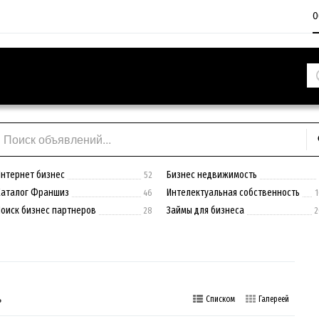
О
Интернет бизнес
Бизнес недвижимость
52
Каталог Франшиз
Интелектуальная собственность
46
1
Поиск бизнес партнеров
Займы для бизнеса
28
2
ь
Списком
Галереей