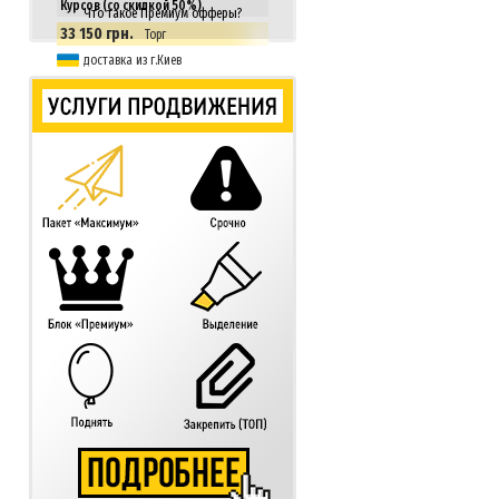
Курсов (со скидкой 50%)
Что такое Премиум офферы?
33 150 грн.
Торг
доставка из г.Киев