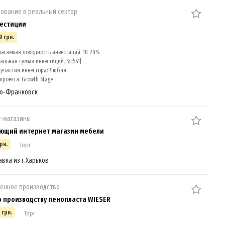
ование в реальный сектор
естиции
0 грн.
агаемая доходность инвестиций: 10-20%
льная сумма инвестиций, $: {541}
участия инвестора: Любая
проекта: Growth Stage
о-Франковск
т-магазины
ющий интернет магазин мебели
рн.
Торг
авка из г.Харьков
енное производство
о производству пенопласта WIESER
 грн.
Торг