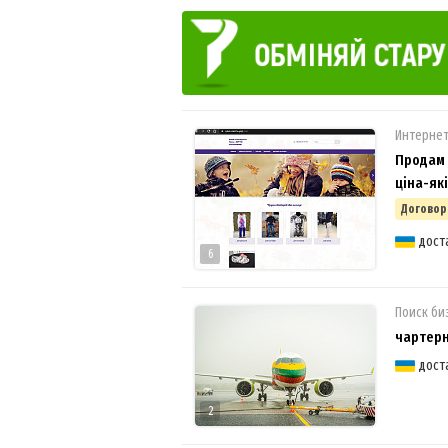
Интерне
Продам м
ціна-які
Договор
дост
6
Поиск би
чартер
дост
2