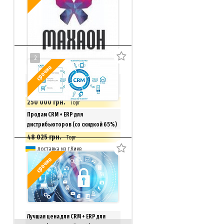
2
срочно
Продается раскрученная Веб-
студия Махаон
250 000 грн.
Торг
Киев
Продам CRM + ERP для
дистрибьюторов (со скидкой 65%)
48 025 грн.
Торг
доставка из г.Киев
срочно
Лучшая цена для CRM + ERP для