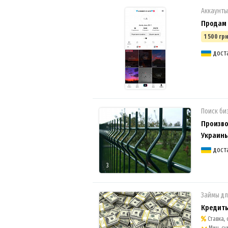
Аккаунты
Продам 
1 500 грн
дост
Поиск би
Произво
Украин
дост
3
Займы дл
Кредиты
Ставка, о