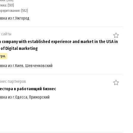
ма: {580}
мма: {581}
редитования: {582}
авка из г.Ужгород
 сайты
 company with established experience and market in the USA in
d of Digital marketing
грн.
авка из г.Киев, Шевченковский
знес партнеров
естора в работающий бизнес
авка из г.Одесса, Приморский