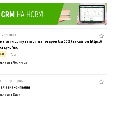
т-магазины
агазин одягу та взуття з товаром (за 50%) та сайтом https://
сть.укр/ua/
ная
Торг
авка из г.Чернигов
знес партнеров
ная авиакомпания
авка из г.Киев