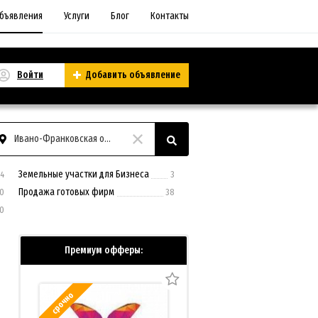
бъявления
Услуги
Блог
Контакты
Войти
Добавить объявление
Ивано-Франковская область
Земельные участки для Бизнеса
4
3
Продажа готовых фирм
0
38
0
Премиум офферы:
срочно