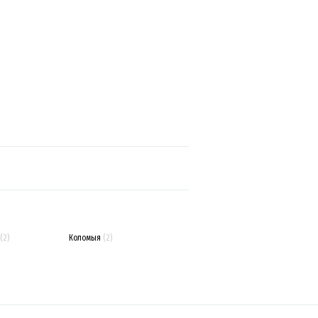
(2)
Коломыя
(2)