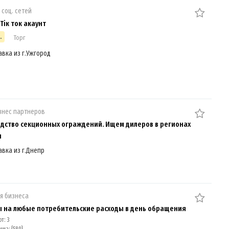
 соц. сетей
Тік ток акаунт
.
Торг
авка из г.Ужгород
знес партнеров
дство секционных ограждений. Ищем дилеров в регионах
ы
авка из г.Днепр
я бизнеса
 на любые потребительские расходы в день обращения
т: 3