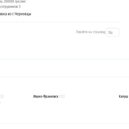
: 200000 грн/мес
сотрудников: 5
авка из г.Черновцы
Перейти на страницу
(2)
Ивано-Франковск
(22)
Калуш
)