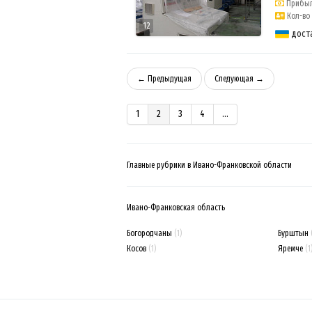
Прибыль
Кол-во 
12
дост
← Предыдущая
Следующая →
1
2
3
4
...
Главные рубрики в Ивано-Франковской области
Ивано-Франковская область
Богородчаны
(1)
Бурштын
Косов
(1)
Яремче
(1