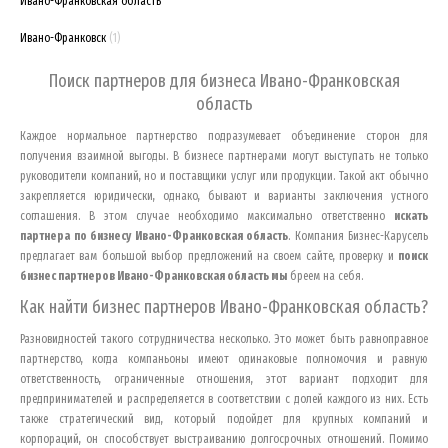
Ивано-Франковская область
Ивано-Франковск
(1)
Поиск партнеров для бизнеса
Ивано-Франковская
область
Каждое нормальное партнерство подразумевает объединение сторон для
получения взаимной выгоды. В бизнесе партнерами могут выступать не только
руководители компаний, но и поставщики услуг или продукции. Такой акт обычно
закрепляется юридически, однако, бывают и варианты заключения устного
соглашения. В этом случае необходимо максимально ответственно
искать
партнера по бизнесу
Ивано-Франковская область
. Компания Бизнес-Карусель
предлагает вам большой выбор предложений на своем сайте, проверку и
поиск
бизнес партнеров
Ивано-Франковская область
мы
бреем на себя.
Как найти бизнес партнеров
Ивано-Франковская область
?
Разновидностей такого сотрудничества несколько. Это может быть равноправное
партнерство, когда компаньоны имеют одинаковые полномочия и равную
ответственность, ограниченные отношения, этот вариант подходит для
предпринимателей и распределяется в соответствии с долей каждого из них. Есть
также стратегический вид, который подойдет для крупных компаний и
корпораций, он способствует выстраиванию долгосрочных отношений. Помимо