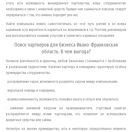
этого, есть возможность вынужденного партнерства, когда сотрудничество
необходимо в связи с нехваткой средств. Прежде чем заниматься поиском, следует
определиться с тем, что именно подходит для вас.
Найти компаньона можно самостоятельно, но этот путь долгий и не всегда
надежный, есть вероятность нарваться на мошенников и т.д. Поэтому рекомендуем
вам воспользоваться нашими услугами и заключить надежные отношения.
Поиск партнеров для бизнеса
Ивано-Франковская
область
. В чем выгода?
Начиная деятельность в одиночку, любой бизнесмен сталкивается с проблемами
и различными трудностями. Наличие партнера и помощника гарантирует особые
преимущества сотрудничества:
· распределение задач, возможность разделять задачи между компаньонами;
· моральная помощь и поддержка;
· взаимозаменяемость, возможность спокойно уехать в отпуск или отлучиться;
· снижение денежной нагрузки на предпринимателя, стартовый капитал
распределяется между всеми партнерами, что позволяет не использовать
кредитные средства или займы.
Несмотря на многие преимущества, есть и некоторые отрицательные моменты