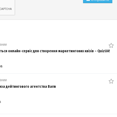
ании
ься онлайн-сервіс для створення маркетингових квізів – QuizUA!
ов
ании
за дейтингового агентства Barm
в