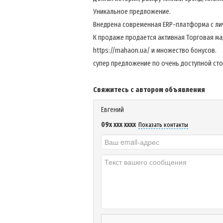
Уникальное предложение.
Внедрена современная ERP-платформа с ли
К продаже продается активная Торговая марк
https://mahaon.ua/ и множество бонусов.
супер предложение по очень доступной сто
Свяжитесь с автором объявления
Евгений
09x xxx xxxx
Показать контакты