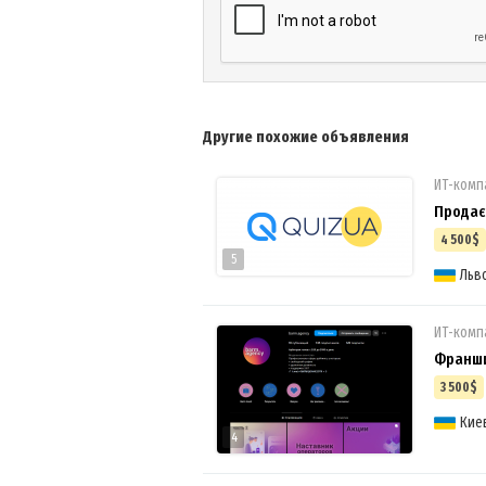
Другие похожие объявления
ИТ-комп
Продаєт
4 500$
5
Льв
ИТ-комп
Франши
3 500$
Кие
4