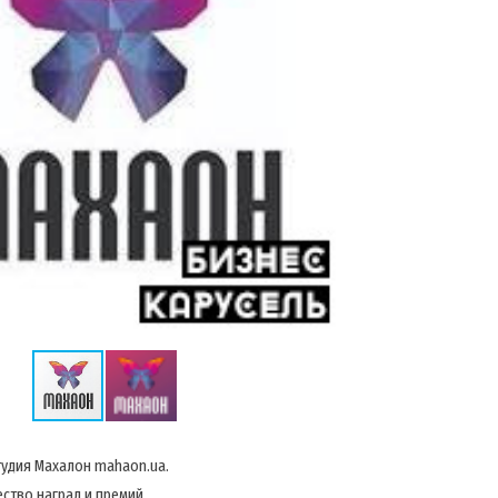
тудия Махалон mahaon.ua.
ство наград и премий.