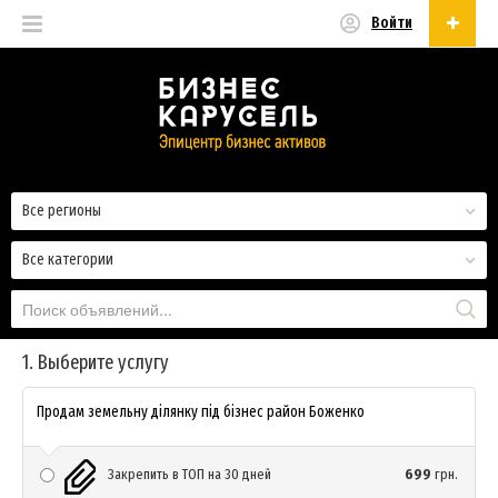
Войти
Русский
Русский
Українська
Все регионы
Все категории
1. Выберите услугу
Продам земельну ділянку під бізнес район Боженко
Закрепить в ТОП на 30 дней
699
грн.