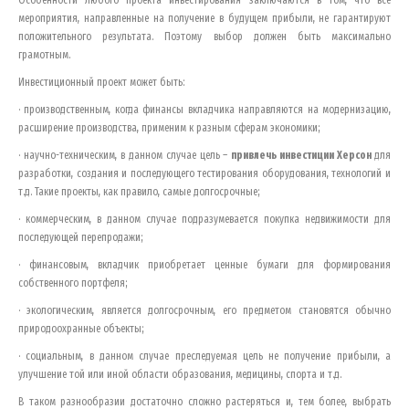
мероприятия, направленные на получение в будущем прибыли, не гарантируют
положительного результата. Поэтому выбор должен быть максимально
грамотным.
Инвестиционный проект может быть:
· производственным, когда финансы вкладчика направляются на модернизацию,
расширение производства, применим к разным сферам экономики;
· научно-техническим, в данном случае цель –
привлечь инвестиции
Херсон
для
разработки, создания и последующего тестирования оборудования, технологий и
т.д. Такие проекты, как правило, самые долгосрочные;
· коммерческим, в данном случае подразумевается покупка недвижимости для
последующей перепродажи;
· финансовым, вкладчик приобретает ценные бумаги для формирования
собственного портфеля;
· экологическим, является долгосрочным, его предметом становятся обычно
природоохранные объекты;
· социальным, в данном случае преследуемая цель не получение прибыли, а
улучшение той или иной области образования, медицины, спорта и т.д.
В таком разнообразии достаточно сложно растеряться и, тем более, выбрать