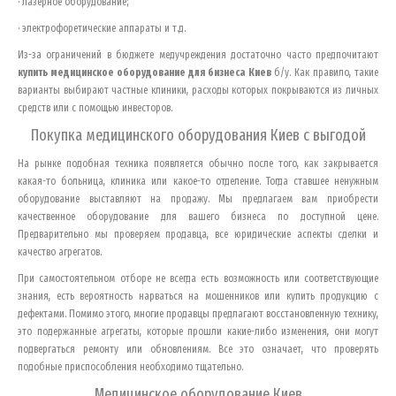
· лазерное оборудование;
· электрофоретические аппараты и т.д.
Из-за ограничений в бюджете медучреждения достаточно часто предпочитают
купить медицинское оборудование для бизнеса
Киев
б/у. Как правило, такие
варианты выбирают частные клиники, расходы которых покрываются из личных
средств или с помощью инвесторов.
Покупка медицинского оборудования
Киев
с выгодой
На рынке подобная техника появляется обычно после того, как закрывается
какая-то больница, клиника или какое-то отделение. Тогда ставшее ненужным
оборудование выставляют на продажу. Мы предлагаем вам приобрести
качественное оборудование для вашего бизнеса по доступной цене.
Предварительно мы проверяем продавца, все юридические аспекты сделки и
качество агрегатов.
При самостоятельном отборе не всегда есть возможность или соответствующие
знания, есть вероятность нарваться на мошенников или купить продукцию с
дефектами. Помимо этого, многие продавцы предлагают восстановленную технику,
это подержанные агрегаты, которые прошли какие-либо изменения, они могут
подвергаться ремонту или обновлениям. Все это означает, что проверять
подобные приспособления необходимо тщательно.
Медицинское оборудование
Киев