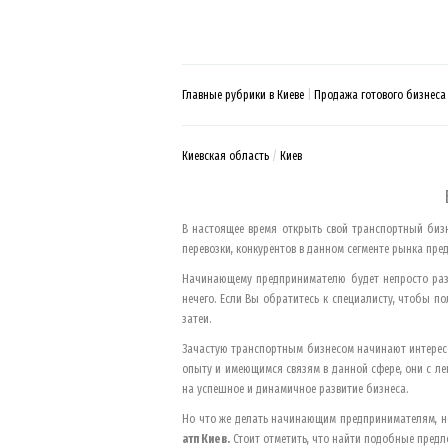
Главные рубрики в Киеве
Продажа готового бизнеса
Киевская область
Киев
В настоящее время открыть свой транспортный бизн
перевозки, конкурентов в данном сегменте рынка пре
Начинающему предпринимателю будет непросто разви
нечего. Если Вы обратитесь к специалисту, чтобы п
затеи.
Зачастую транспортным бизнесом начинают интересо
опыту и имеющимся связям в данной сфере, они с ле
на успешное и динамичное развитие бизнеса.
Но что же делать начинающим предпринимателям, н
атп
Киев
.
Стоит отметить, что найти подобные предл