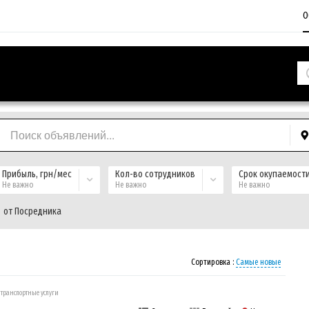
О
Прибыль, грн/мес
Кол-во сотрудников
Срок окупаемост
Не важно
Не важно
Не важно
от Посредника
Сортировка :
Самые новые
 транспортные услуги