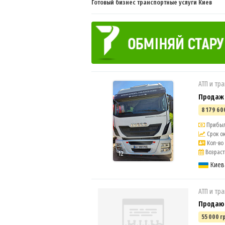
Готовый бизнес транспортные услуги Киев
АТП и тр
Продаж
8 179 60
Прибыль
Срок ок
Кол-во 
Возраст 
12
Киев
АТП и тр
Продаю
55 000 г