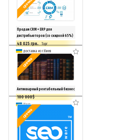
срочно
Продам CRM + ERP для
дистрибьюторов (со скидкой 65%)
48 025 грн.
Торг
доставка из г.Киев
срочно
Антикварный рентабельный бизнес
100 000$
Киев
срочно