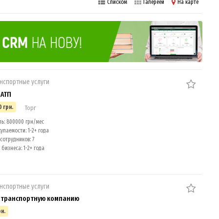
Списком
Галереей
На карте
анспортные услуги
 АТП
0 грн.
Торг
: 800000 грн/мес
упаемости: 1-2+ года
сотрудников: 7
бизнеса: 1-2+ года
анспортные услуги
 транспортную компанию
рн.