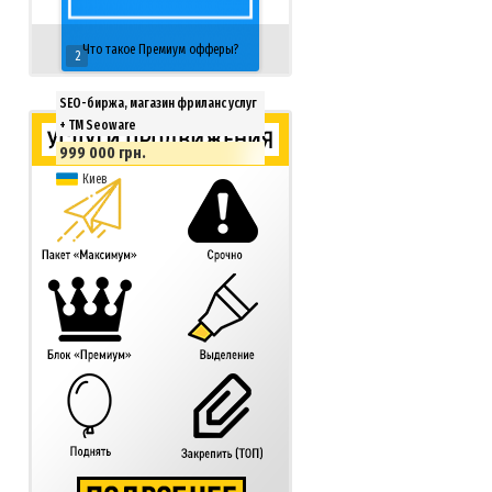
Что такое Премиум офферы?
2
SEO-биржа, магазин фриланс услуг
+ ТМ Seoware
999 000 грн.
Киев