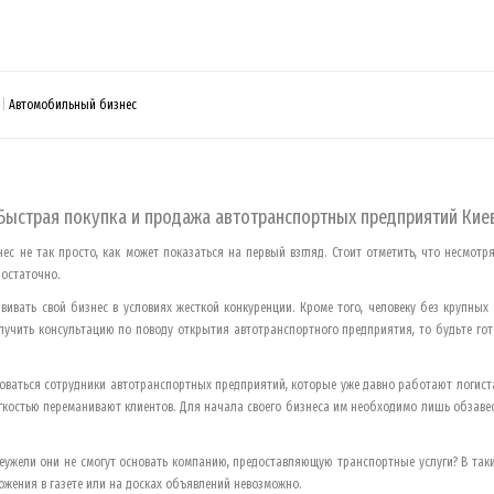
Автомобильный бизнес
Быстрая покупка и продажа автотранспортных предприятий
Кие
ес не так просто, как может показаться на первый взгляд. Стоит отметить, что несмот
достаточно.
вать свой бизнес в условиях жесткой конкуренции. Кроме того, человеку без крупных
олучить консультацию по поводу открытия автотранспортного предприятия, то будьте гото
ваться сотрудники автотранспортных предприятий, которые уже давно работают логиста
гкостью переманивают клиентов. Для начала своего бизнеса им необходимо лишь обзавес
еужели они не смогут основать компанию, предоставляющую транспортные услуги? В та
ожения в газете или на досках объявлений невозможно.