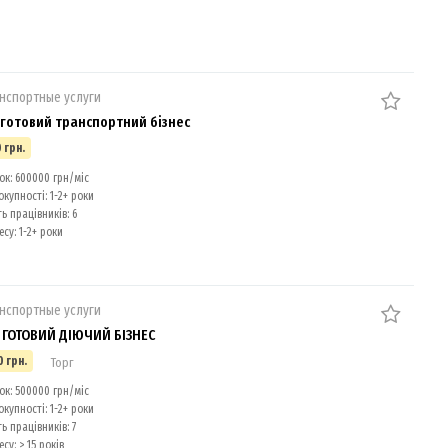
анспортные услуги
готовий транспортний бізнес
 грн.
к: 600000 грн/міс
окупності: 1-2+ роки
ь працівників: 6
есу: 1-2+ роки
анспортные услуги
ГОТОВИЙ ДІЮЧИЙ БІЗНЕС
0 грн.
Торг
к: 500000 грн/міс
окупності: 1-2+ роки
ь працівників: 7
су: > 15 років