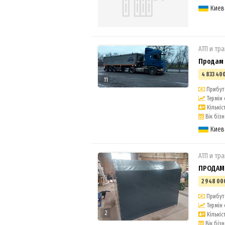
Киев
АТП и тр
Продам 
4 833 400
11
Прибуто
Термін 
Кількіст
Вік бізн
Киев
АТП и тр
ПРОДАМ 
2 948 00
Прибуто
Термін 
2
Кількіст
Вік бізне