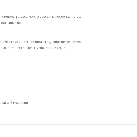
каждому ресурсу можно доверять, поскольку не все
у мошенникам.
я либо самим предпринимателем, либо посредником.
ных сфер деятельности человека, а именно:
аваемой компании.