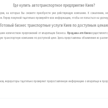
Где купить автотранспортное предприятие
Киев
?
дки, на которых Вы сможете приобрести уже действующую компанию. К сожалению, не 
ям. Перед покупкой тщательно проверяйте всю информацию, чтобы не попасться на удочк
Готовый бизнес транспортные услуги
Киев
по доступным ценам
шим количеством предложений от владельцев бизнеса.
Продажа атп
Киев
осуществляетс
ую транспортную компанию по доступной цене. Здесь представлены объявления из различ
ков, модераторы тщательно проверяют предоставленную информацию о владельце и прод