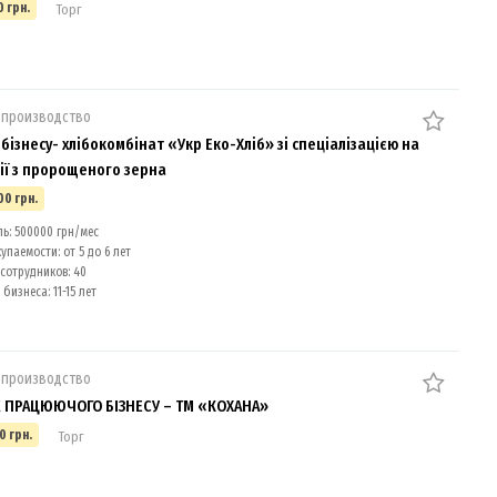
0 грн.
Торг
 производство
бізнесу- хлібокомбінат «Укр Еко-Хліб» зі спеціалізацією на
ії з пророщеного зерна
00 грн.
: 500000 грн/мес
упаемости: от 5 до 6 лет
сотрудников: 40
бизнеса: 11-15 лет
 производство
ПРАЦЮЮЧОГО БІЗНЕСУ – ТМ «КОХАНА»
0 грн.
Торг