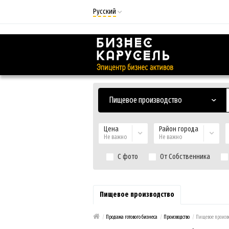
Русский
Русский
Українська
Пищевое производство
Цена
Район города
Не важно
Не важно
С фото
От Собственника
Пищевое производство
/
Продажа готового бизнеса
/
Производство
/
Пищевое произв