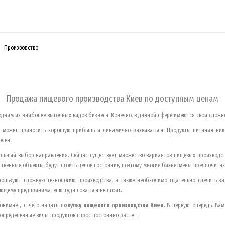
Производство
Продажа пищевого производства
Киев
по доступным ценам
одним из наиболее выгодных видов бизнеса. Конечно, в данной сфере имеются свои сложн
с может приносить хорошую прибыль и динамично развиваться. Продукты питания нико
оден.
ильный выбор направления. Сейчас существует множество вариантов пищевых производс
дственные объекты будут стоить целое состояние, поэтому многие бизнесмены предпочита
спользуют сложную технологию производства, а также необходимо тщательно следить з
ющему предпринимателю туда соваться не стоит.
нимает, с чего начать п
окупку пищевого производства
Киев
.
В первую очередь, Вам
 определенные виды продуктов спрос постоянно растет.