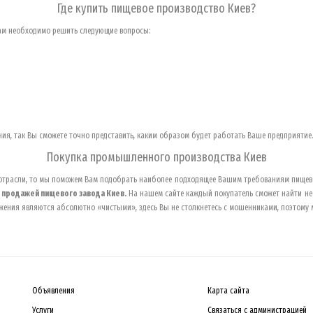
Где купить пищевое производство
Киев
?
ам необходимо решить следующие вопросы:
ия, так Вы сможете точно представить, каким образом будет работать Ваше предприятие.
Покупка промышленного производства
Киев
й отрасли, то мы поможем Вам подобрать наиболее подходящее Вашим требованиям пищев
я
продажей пищевого завода
Киев
.
На нашем сайте каждый покупатель сможет найти нес
жения являются абсолютно «чистыми», здесь Вы не столкнетесь с мошенниками, поэтому 
Объявления
Карта сайта
Услуги
Связаться с администрацией