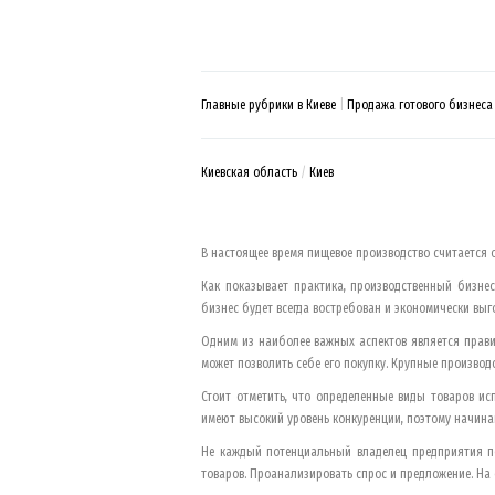
Главные рубрики в Киеве
Продажа готового бизнеса
Киевская область
Киев
В настоящее время пищевое производство считается 
Как показывает практика, производственный бизне
бизнес будет всегда востребован и экономически выг
Одним из наиболее важных аспектов является прав
может позволить себе его покупку. Крупные произво
Стоит отметить, что определенные виды товаров и
имеют высокий уровень конкуренции, поэтому начина
Не каждый потенциальный владелец предприятия по
товаров. Проанализировать спрос и предложение. На