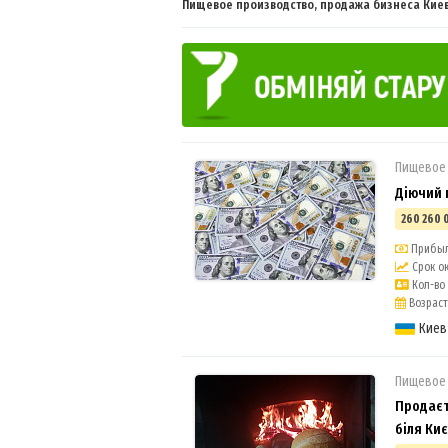
Пищевое производство, продажа бизнеса Киев 
Пищевое
Діючий 
260 260 
Прибыль
Срок ок
Кол-во 
Возраст 
Киев
Пищевое
Продаєт
біля Ки