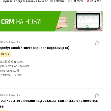
- купить, продать готовый бизнес
Списком
Галереей
На карте
 производство
прибутковий бізнес ( харчове виробництво)
000 грн.
: 8500000 грн/мес
упаемости: от 5 до 6 лет
сотрудников: 68
бизнеса: 3-5+ лет
 производство
ься Крафтова пеканя на дровах за італьянською технологією
єва