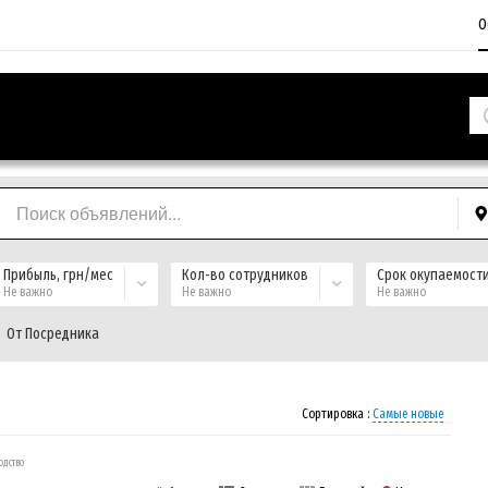
О
Прибыль, грн/мес
Кол-во сотрудников
Срок окупаемост
Не важно
Не важно
Не важно
От Посредника
Сортировка :
Самые новые
одство