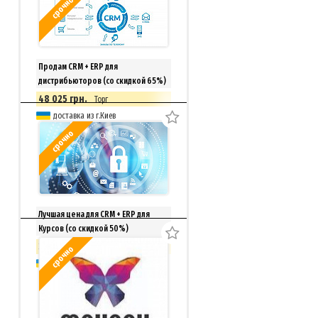
срочно
Продам CRM + ERP для
дистрибьюторов (со скидкой 65%)
48 025 грн.
Торг
доставка из г.Киев
срочно
Лучшая цена для CRM + ERP для
Курсов (со скидкой 50%)
33 150 грн.
Торг
срочно
доставка из г.Киев