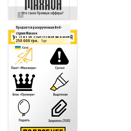
Что такое Премиум офферы?
2
Продается раскрученная Веб-
студия Махаон
250 000 грн.
Торг
Киев