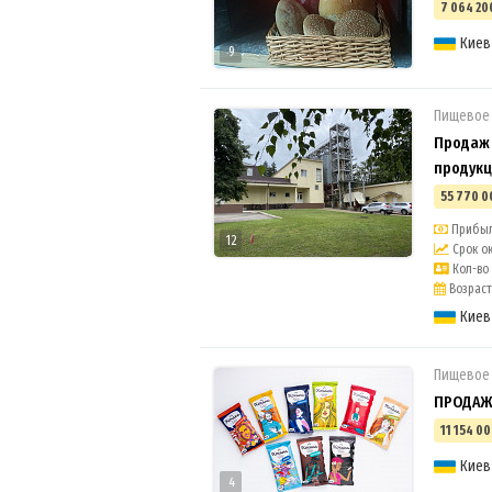
7 064 20
Киев
9
Пищевое
Продаж 
продукц
55 770 0
Прибыль
12
Срок ок
Кол-во 
Возраст 
Киев
Пищевое
ПРОДАЖ 
11 154 00
Киев
4