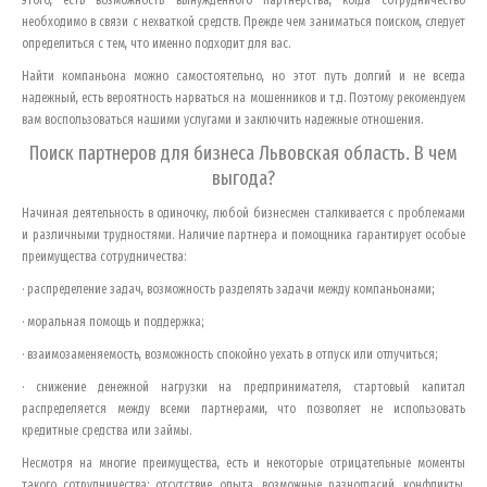
этого, есть возможность вынужденного партнерства, когда сотрудничество
необходимо в связи с нехваткой средств. Прежде чем заниматься поиском, следует
определиться с тем, что именно подходит для вас.
Найти компаньона можно самостоятельно, но этот путь долгий и не всегда
надежный, есть вероятность нарваться на мошенников и т.д. Поэтому рекомендуем
вам воспользоваться нашими услугами и заключить надежные отношения.
Поиск партнеров для бизнеса
Львовская область
. В чем
выгода?
Начиная деятельность в одиночку, любой бизнесмен сталкивается с проблемами
и различными трудностями. Наличие партнера и помощника гарантирует особые
преимущества сотрудничества:
· распределение задач, возможность разделять задачи между компаньонами;
· моральная помощь и поддержка;
· взаимозаменяемость, возможность спокойно уехать в отпуск или отлучиться;
· снижение денежной нагрузки на предпринимателя, стартовый капитал
распределяется между всеми партнерами, что позволяет не использовать
кредитные средства или займы.
Несмотря на многие преимущества, есть и некоторые отрицательные моменты
такого сотрудничества: отсутствие опыта, возможные разногласий, конфликты,