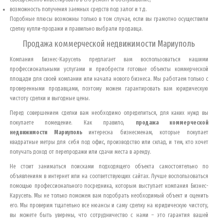
возможность получения заемных средств под залог и т.д.
Подобные плюсы возможны только в том случае, если вы грамотно осуществили
сделку купли-продажи и правильно выбрали продавца.
Продажа коммерческой недвижимости
Мариуполь
Компания Бизнес-Карусель предлагает вам воспользоваться нашими
профессиональными услугами и приобрести готовые объекты коммерческой
площади для своей компании или начала нового бизнеса. Мы работаем только с
проверенными продавцами, поэтому можем гарантировать вам юридическую
чистоту сделки и выгодные цены.
Перед совершением сделки вам необходимо определиться, для каких нужд вы
покупаете помещение. Как правило,
продажа коммерческой
недвижимости
Мариуполь
интересна бизнесменам, которые покупает
квадратные метры для себя под офис, производство или склад, и тем, кто хочет
получать доход от перепродажи или сдачи места в аренду.
Не стоит заниматься поисками подходящего объекта самостоятельно по
объявлениям в интернет или на соответствующих сайтах. Лучше воспользоваться
помощью профессионального посредника, которым выступает компания Бизнес-
Карусель. Мы не только поможем вам подобрать необходимый объект и оценить
его. Мы проверим тщательно все нюансы и саму сделку на юридическую чистоту,
вы можете быть уверены, что сотрудничество с нами – это гарантия вашей