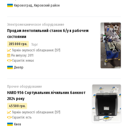
Кировоград, Кировский район
Электромеханическое оборудование
Продам лентопильний станок б/у в рабочем
состоянии
285 000 грн.
Торг
Термін окупності обладнання: {577}
Рік випуску: 2011
Гарантія: немає
8
Днепр
Прочее оборудование
HARD 956 Сортувальник лічильник банкнот
2024 року
45 500 грн.
Термін окупності обладнання: {577}
Гарантія: есть
10
Киев