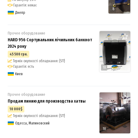
Гарантія: немає
8
Днепр
Прочее оборудование
HARD 956 Сортувальник лічильник банкнот
2024 року
45 500 грн.
Термін окупності обладнання: {577}
Гарантія: есть
10
Киев
Прочее оборудование
Продам линию для производства хатвы
10 000$
Термін окупності обладнання: {577}
Одесса, Малиновский
10