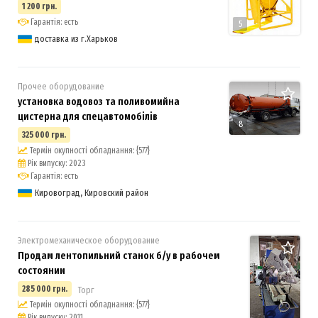
1 200 грн.
Гарантія: есть
5
доставка из г.Харьков
Прочее оборудование
установка водовоз та поливомийна
цистерна для спецавтомобілів
8
325 000 грн.
Термін окупності обладнання: {577}
Рік випуску: 2023
Гарантія: есть
Кировоград, Кировский район
Электромеханическое оборудование
Продам лентопильний станок б/у в рабочем
состоянии
285 000 грн.
Торг
Термін окупності обладнання: {577}
Рік випуску: 2011