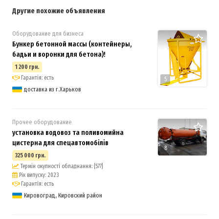
Другие похожие объявления
Оборудование для бизнеса
Бункер бетонной массы (контейнеры,
бадьи и воронки для бетона)!
1 200 грн.
Гарантія: есть
5
доставка из г.Харьков
Прочее оборудование
установка водовоз та поливомийна
цистерна для спецавтомобілів
8
325 000 грн.
Термін окупності обладнання: {577}
Рік випуску: 2023
Гарантія: есть
Кировоград, Кировский район