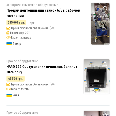
Электромеханическое оборудование
Продам лентопильний станок б/у в рабочем
состоянии
285 000 грн.
Торг
Термін окупності обладнання: {577}
Рік випуску: 2011
Гарантія: немає
8
Днепр
Прочее оборудование
HARD 956 Сортувальник лічильник банкнот
2024 року
45 500 грн.
Термін окупності обладнання: {577}
Гарантія: есть
10
Киев
Прочее оборудование