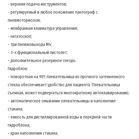
- верхняя подача инструментов;
- регулируемый в любое положение пантограф с
пневмотормозом;
- мембранная клавиатура управления;
- негатоскоп;
- три пневмовыхода М4;
- 3-х функциональный пистолет;
- дополнительное резервное гнездо.
Гидроблок:
- поворотная на 90º плевательница из прочного затемненного
стекла обеспечивает удобство для пациента. Плевательница
съемная, может подвергаться многократному автоклавированию;
- автоматическое омывание плевательницы и наполнение
стакана;
- емкость для дистиллированной воды в передней части
гидроблока;
- кран наполнения стакана;