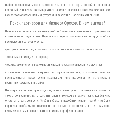
Найти компаньона можно самостоятельно, но этот путь долгий и не всегда
надежный, есть вероятность нарваться на мошенников и т.д. Поэтому рекомендуем
вам воспользоваться нашими услугами и заключить надежные отношения.
Поиск партнеров для бизнеса
Орехов
. В чем выгода?
Начиная деятельность в одиночку, любой бизнесмен сталкивается с проблемами
и различными трудностями. Наличие партнера и помощника гарантирует особые
преимущества сотрудничества:
· распределение задач, возможность разделять задачи между компаньонами;
· моральная помощь и поддержка;
· взаимозаменяемость, возможность спокойно уехать в отпуск или отлучиться;
· снижение денежной нагрузки на предпринимателя, стартовый капитал
распределяется между всеми партнерами, что позволяет не использовать
кредитные средства или займы.
Несмотря на многие преимущества, есть и некоторые отрицательные моменты
такого сотрудничества: отсутствие опыта, возможные разногласий, конфликты,
отказ от ответственности. Чтобы избежать подобных неприятностей к выбору
партнера необходимо подходить не только ответственно, но и грамотно.
Рекомендуем вам воспользоваться помощью профессионалов.