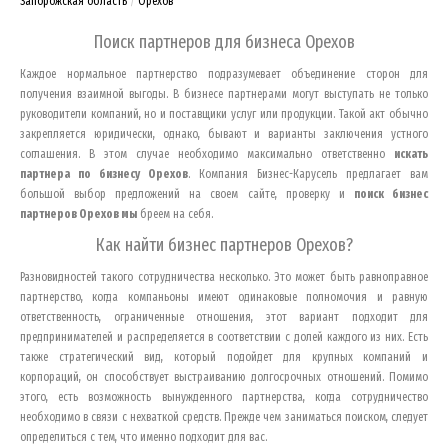
Запорожская область
Орехов
Поиск партнеров для бизнеса
Орехов
Каждое нормальное партнерство подразумевает объединение сторон для
получения взаимной выгоды. В бизнесе партнерами могут выступать не только
руководители компаний, но и поставщики услуг или продукции. Такой акт обычно
закрепляется юридически, однако, бывают и варианты заключения устного
соглашения. В этом случае необходимо максимально ответственно
искать
партнера по бизнесу
Орехов
. Компания Бизнес-Карусель предлагает вам
большой выбор предложений на своем сайте, проверку и
поиск бизнес
партнеров
Орехов
мы
бреем на себя.
Как найти бизнес партнеров
Орехов
?
Разновидностей такого сотрудничества несколько. Это может быть равноправное
партнерство, когда компаньоны имеют одинаковые полномочия и равную
ответственность, ограниченные отношения, этот вариант подходит для
предпринимателей и распределяется в соответствии с долей каждого из них. Есть
также стратегический вид, который подойдет для крупных компаний и
корпораций, он способствует выстраиванию долгосрочных отношений. Помимо
этого, есть возможность вынужденного партнерства, когда сотрудничество
необходимо в связи с нехваткой средств. Прежде чем заниматься поиском, следует
определиться с тем, что именно подходит для вас.