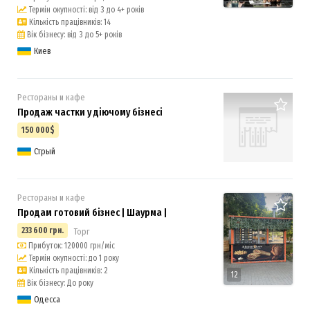
Термін окупності: від 3 до 4+ років
Кількість працівників: 14
Вік бізнесу: від 3 до 5+ років
Киев
Рестораны и кафе
Продаж частки у діючому бізнесі
150 000$
Стрый
Рестораны и кафе
Продам готовий бізнес | Шаурма |
233 600 грн.
Торг
Прибуток: 120000 грн/міс
Термін окупності: до 1 року
Кількість працівників: 2
12
Вік бізнесу: До року
Одесса