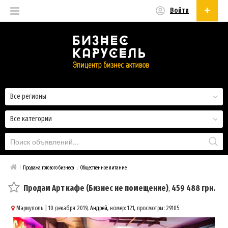
Войти
Русский
Русский
Українська
Все регионы
Все категории
/
Продажа готового бизнеса
/
Общественное питание
Продам Арт кафе (Бизнес не помещение)
,
459 488 грн.
Мариуполь
| 10 декабря 2019,
Андрей
, номер: 121, просмотры: 29105