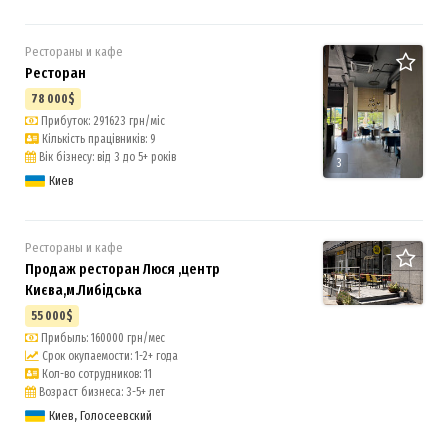
Рестораны и кафе
Ресторан
78 000$
Прибуток: 291623 грн/міс
Кількість працівників: 9
Вік бізнесу: від 3 до 5+ років
3
Киев
Рестораны и кафе
Продаж ресторан Люся ,центр
Києва,м.Либідська
7
55 000$
Прибыль: 160000 грн/мес
Срок окупаемости: 1-2+ года
Кол-во сотрудников: 11
Возраст бизнеса: 3-5+ лет
Киев, Голосеевский