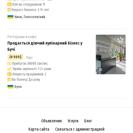
Кол-во сотрудников: 11
Возраст бизнеса: 3-5+ лет
Киев, Голосеевский
Рестораны и кафе
Продається діючий кулінарний бізнес у
Бучі
20 000$
Торг
Прибуток: 60000 грн/міс
Термін окупності: 1-2+ роки
10
Кількість працівників: 2
Вік бізнесу: До року
Буча
Объявления
Услуги
Блог
Карта сайта
Связаться с администрацией