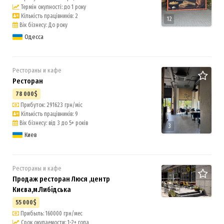
Термін окупності: до 1 року
Кількість працівників: 2
12
Вік бізнесу: До року
Одесса
Рестораны и кафе
Ресторан
78 000$
Прибуток: 291623 грн/міс
Кількість працівників: 9
Вік бізнесу: від 3 до 5+ років
3
Киев
Рестораны и кафе
Продаж ресторан Люся ,центр
Києва,м.Либідська
7
55 000$
Прибыль: 160000 грн/мес
Срок окупаемости: 1-2+ года