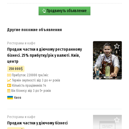
Продвинуть объявление
Другие похожие объявления
Рестораны и кафе
Продаж частки в діючому ресторанному
бізнесі. 25% прибутку/рік у валюті. Київ,
центр
250 000$
Прибуток: 220000 грн/міс
Термін окупності: від 3 до 4+ років
Кількість працівників: 14
Вік бізнесу: від 3 до 5+ років
Киев
Рестораны и кафе
Продаж частки у діючому бізнесі