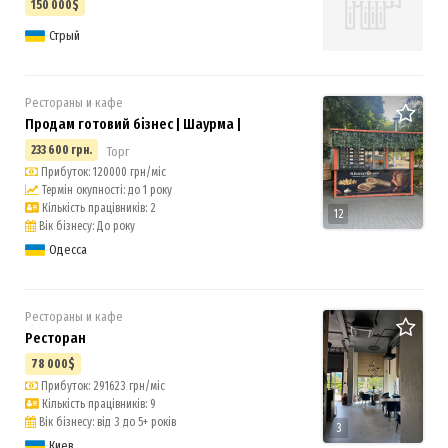
150 000$
Стрый
Рестораны и кафе
Продам готовий бізнес | Шаурма |
233 600 грн.
Торг
Прибуток: 120000 грн/міс
Термін окупності: до 1 року
Кількість працівників: 2
12
Вік бізнесу: До року
Одесса
Рестораны и кафе
Ресторан
78 000$
Прибуток: 291623 грн/міс
Кількість працівників: 9
Вік бізнесу: від 3 до 5+ років
3
Киев