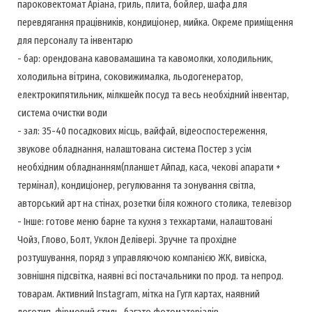
пароковектомат Аріана, гриль, плита, бойлер, шафа для
перевдягання працівників, кондиціонер, мийка. Окреме приміщення
для персоналу та інвентарю
- бар: орендована кавовамашина та кавомолки, холодильник,
холодильна вітрина, соковижималка, льодогенератор,
електрокипятильник, мілкшейк посуд та весь необхідний інвентар,
система очистки води
- зал: 35-40 посадкових місць, вайфай, відеоспостереження,
звукове обладнання, налаштована система Постер з усім
необхідним обладнанням(планшет Айпад, каса, чекові апарати +
термінал), кондиціонер, регулювання та зонування світла,
авторський арт на стінах, розетки біля кожного столика, телевізор
- Інше: готове меню барне та кухня з техкартами, налаштовані
Чойз, Глово, Болт, Уклон Делівері. Зручне та прохідне
розтушування, поряд з управляючою компанією ЖК, вивіска,
зовнішня підсвітка, наявні всі постачальники по прод. та непрод.
товарам. Активний Instagram, мітка на Гугл картах, наявний
логотип, фірмовий стиль, багато фотоматеріалів.