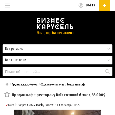
Войти
Русский
Русский
Українська
Все регионы
Все категории
/
Продажа готового бизнеса
/
Общественное питание
/
Рестораны и кафе
Продаж кафе ресторану Київ готовий бізнес
,
33 000$
Киев
| 17 апреля 2024,
Марія
, номер: 1719, просмотры: 11820