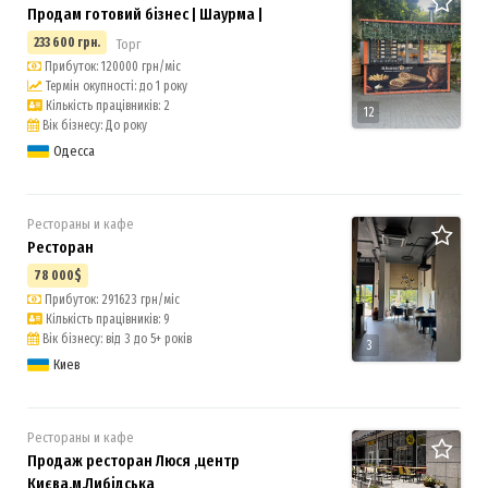
Продам готовий бізнес | Шаурма |
233 600 грн.
Торг
Прибуток: 120000 грн/міс
Термін окупності: до 1 року
Кількість працівників: 2
12
Вік бізнесу: До року
Одесса
Рестораны и кафе
Ресторан
78 000$
Прибуток: 291623 грн/міс
Кількість працівників: 9
Вік бізнесу: від 3 до 5+ років
3
Киев
Рестораны и кафе
Продаж ресторан Люся ,центр
Києва,м.Либідська
7