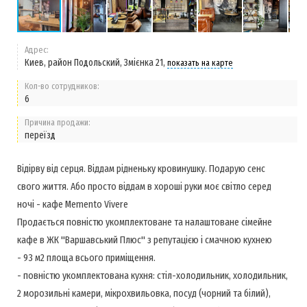
Адрес:
Киев, район Подольский, Змієнка 21,
показать на карте
Кол-во сотрудников:
6
Причина продажи:
переїзд
Відірву від серця. Віддам рідненьку кровинушку. Подарую сенс
свого життя. Або просто віддам в хороші руки моє світло серед
ночі - кафе Memento Vivere
Продається повністю укомплектоване та налаштоване сімейне
кафе в ЖК "Варшавський Плюс" з репутацією і смачною кухнею
- 93 м2 площа всього приміщення.
- повністю укомплектована кухня: стіл-холодильник, холодильник,
2 морозильні камери, мікрохвильовка, посуд (чорний та білий),