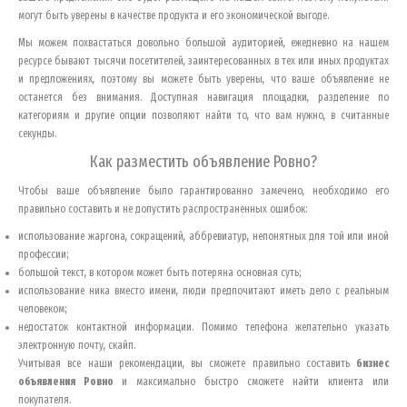
могут быть уверены в качестве продукта и его экономической выгоде.
Мы можем похвастаться довольно большой аудиторией, ежедневно на нашем
ресурсе бывают тысячи посетителей, заинтересованных в тех или иных продуктах
и предложениях, поэтому вы можете быть уверены, что ваше объявление не
останется без внимания. Доступная навигация площадки, разделение по
категориям и другие опции позволяют найти то, что вам нужно, в считанные
секунды.
Как разместить объявление
Ровно
?
Чтобы ваше объявление было гарантированно замечено, необходимо его
правильно составить и не допустить распространенных ошибок:
использование жаргона, сокращений, аббревиатур, непонятных для той или иной
профессии;
большой текст, в котором может быть потеряна основная суть;
использование ника вместо имени, люди предпочитают иметь дело с реальным
человеком;
недостаток контактной информации. Помимо телефона желательно указать
электронную почту, скайп.
Учитывая все наши рекомендации, вы сможете правильно составить
бизнес
объявления
Ровно
и максимально быстро сможете найти клиента или
покупателя.