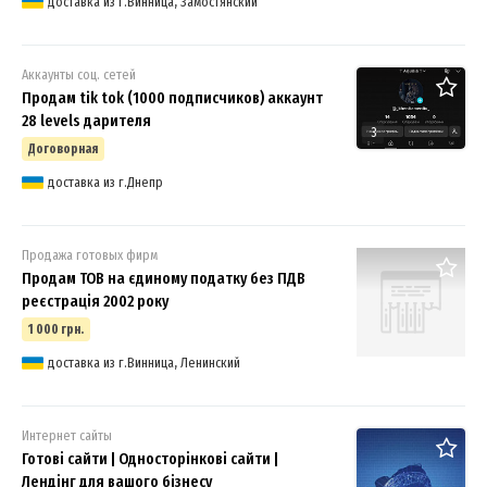
доставка из г.Винница, Замостянский
Аккаунты соц. сетей
Продам tik tok (1000 подписчиков) аккаунт
28 levels дарителя
3
Договорная
доставка из г.Днепр
Продажа готовых фирм
Продам ТОВ на єдиному податку без ПДВ
реєстрація 2002 року
1 000 грн.
доставка из г.Винница, Ленинский
Интернет сайты
Готові сайти | Односторінкові сайти |
Лендінг для вашого бізнесу