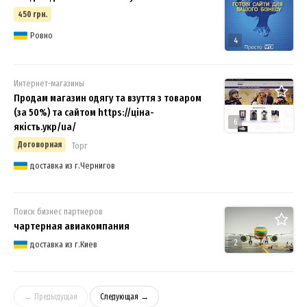
450 грн.
Ровно
4
Интернет-магазины
Продам магазин одягу та взуття з товаром
(за 50%) та сайтом https://ціна-
6
якість.укр/ua/
Договорная
Торг
доставка из г.Чернигов
Поиск бизнес партнеров
чартерная авиакомпания
2
доставка из г.Киев
← Предыдущая
Следующая →