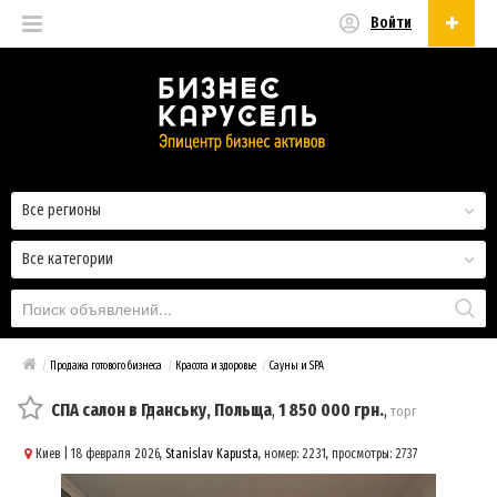
Войти
Русский
Русский
Українська
Все регионы
Все категории
/
Продажа готового бизнеса
/
Красота и здоровье
/
Сауны и SPA
СПА салон в Гданську, Польща
,
1 850 000 грн.
,
торг
Киев
| 18 февраля 2026,
Stanislav Kapusta
, номер: 2231, просмотры: 2737