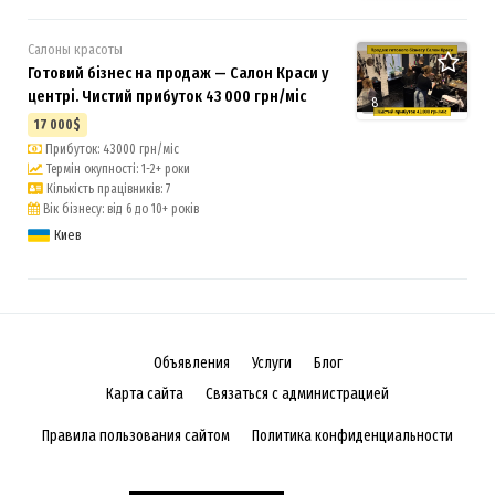
Салоны красоты
Готовий бізнес на продаж — Салон Краси у
центрі. Чистий прибуток 43 000 грн/міс
8
17 000$
Прибуток: 43000 грн/міс
Термін окупності: 1-2+ роки
Кількість працівників: 7
Вік бізнесу: від 6 до 10+ років
Киев
Объявления
Услуги
Блог
Карта сайта
Связаться с администрацией
Правила пользования сайтом
Политика конфиденциальности