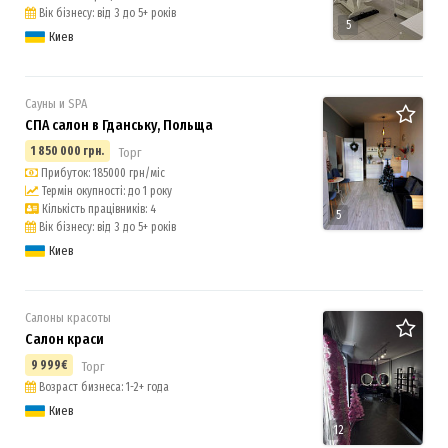
Вік бізнесу: від 3 до 5+ років
5
Киев
Сауны и SPA
СПА салон в Гданську, Польща
1 850 000 грн.
Торг
Прибуток: 185000 грн/міс
Термін окупності: до 1 року
Кількість працівників: 4
5
Вік бізнесу: від 3 до 5+ років
Киев
Салоны красоты
Салон краси
9 999€
Торг
Возраст бизнеса: 1-2+ года
Киев
12