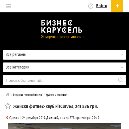
Войти
Русский
Русский
Українська
Все регионы
Все категории
/
Продажа готового бизнеса
/
Красота и здоровье
Женски фитнес-клуб FitCurves
,
241 836 грн.
Одесса
| 24 декабря 2019,
Дмитрий
, номер: 376, просмотры: 29419