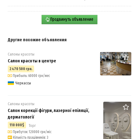
Продвинуть объявление
Другие похожие объявления
Салоны красоты
Салон красоты в центре
2 470 500 грн.
12
Прибыль: 60000 грн/мес
Черкассы
Салоны красоты
Салон корекції фігури, лазерної епіляції,
дерматології
110 000$
Торг
Прибуток: 120000 грн/міс
Кількість працівників: 3