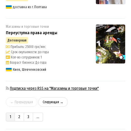
доставка из г.Полтава
Магазины и торговые точки
Переуступка права аренды
Договорная
Прибыль: 25000 грн/мес
Срок окупаемости: до года
Кол-во сотрудников: 1
12
Возраст бизнеса: До года
Киев, Шевченковский
Подписка через RSS на "Магазины и торговые точки"
← Предыдущая
Следующая →
1
2
3
...