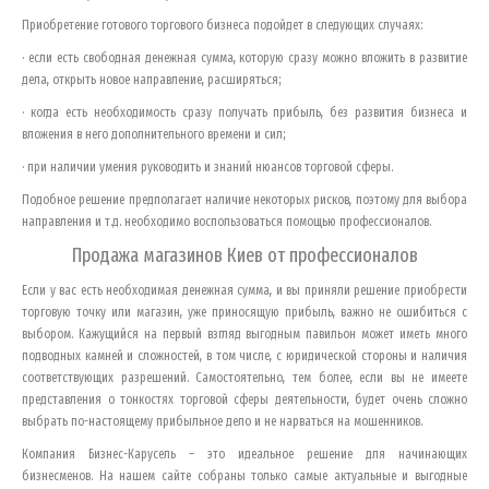
Приобретение готового торгового бизнеса подойдет в следующих случаях:
· если есть свободная денежная сумма, которую сразу можно вложить в развитие
дела, открыть новое направление, расширяться;
· когда есть необходимость сразу получать прибыль, без развития бизнеса и
вложения в него дополнительного времени и сил;
· при наличии умения руководить и знаний нюансов торговой сферы.
Подобное решение предполагает наличие некоторых рисков, поэтому для выбора
направления и т.д. необходимо воспользоваться помощью профессионалов.
Продажа магазинов
Киев
от профессионалов
Если у вас есть необходимая денежная сумма, и вы приняли решение приобрести
торговую точку или магазин, уже приносящую прибыль, важно не ошибиться с
выбором. Кажущийся на первый взгляд выгодным павильон может иметь много
подводных камней и сложностей, в том числе, с юридической стороны и наличия
соответствующих разрешений. Самостоятельно, тем более, если вы не имеете
представления о тонкостях торговой сферы деятельности, будет очень сложно
выбрать по-настоящему прибыльное дело и не нарваться на мошенников.
Компания Бизнес-Карусель – это идеальное решение для начинающих
бизнесменов. На нашем сайте собраны только самые актуальные и выгодные