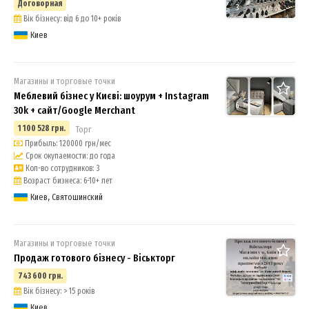
Договорная
3
Вік бізнесу: від 6 до 10+ років
Киев
Магазины и торговые точки
Меблевий бізнес у Києві: шоурум + Instagram
6
30k + сайт/Google Merchant
1 100 528 грн.
Торг
Прибыль: 120000 грн/мес
Срок окупаемости: до года
Кол-во сотрудников: 3
Возраст бизнеса: 6-10+ лет
Киев, Святошинский
Магазины и торговые точки
Продаж готового бізнесу - Віськторг
743 600 грн.
Вік бізнесу: > 15 років
Киев