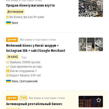
Магазины и торговые точки
Продаж бізнесу магазин взуття
Договорная
3
Вік бізнесу: від 6 до 10+ років
Киев
срочно
Магазины и торговые точки
Меблевий бізнес у Києві: шоурум +
6
Instagram 30k + сайт/Google Merchant
29 600$
Торг
Прибыль: 120000 грн/мес
Срок окупаемости: до года
Кол-во сотрудников: 3
Возраст бизнеса: 6-10+ лет
Киев, Святошинский
срочно
Магазины и торговые точки
ТОП
Антикварный рентабельный бизнес