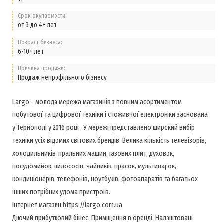
Срок окупаемости:
от 3 до 4+ лет
Возраст бизнеса:
6-10+ лет
Причина продажи:
Продаж непрофільного бізнесу
Largo - молода мережа магазинів з повним асортиментом
побутової та цифрової техніки і споживчої електроніки заснована
у Тернополі у 2016 році . У мережі представлено широкий вибір
техніки усіх відомих світових брендів. Велика кількість телевізорів,
холодильників, пральних машин, газових плит, духовок,
посудомийок, пилососів, чайників, прасок, мультиварок,
кондиціонерів, телефонів, ноутбуків, фотоапаратів та багатьох
інших потрібних удома пристроїв.
Інтернет магазин https://largo.com.ua
Діючий прибутковий бінес. Приміщення в оренді. Налаштовані