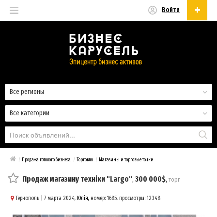
Войти
Русский
Русский
Українська
Все регионы
Все категории
/
Продажа готового бизнеса
/
Торговля
/
Магазины и торговые точки
Продаж магазину техніки "Largo"
,
300 000$
,
торг
Тернополь
| 7 марта 2024,
Юлія
, номер: 1685, просмотры: 12348