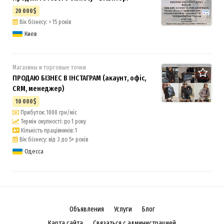
20 000$
Вік бізнесу: > 15 років
Киев
Магазины и торговые точки
ПРОДАЮ БІЗНЕС В ІНСТАГРАМ (акаунт, офіс,
CRM, менеджер)
10 000$
Прибуток: 1000 грн/міс
Термін окупності: до 1 року
Кількість працівників: 1
Вік бізнесу: від 3 до 5+ років
Одесса
Объявления
Услуги
Блог
Карта сайта
Связаться с администрацией