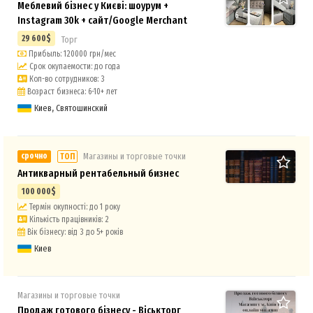
Меблевий бізнес у Києві: шоурум +
6
Instagram 30k + сайт/Google Merchant
29 600$
Торг
Прибыль: 120000 грн/мес
Срок окупаемости: до года
Кол-во сотрудников: 3
Возраст бизнеса: 6-10+ лет
Киев, Святошинский
срочно
Магазины и торговые точки
ТОП
Антикварный рентабельный бизнес
100 000$
Термін окупності: до 1 року
Кількість працівників: 2
Вік бізнесу: від 3 до 5+ років
Киев
Магазины и торговые точки
Продаж готового бізнесу - Віськторг