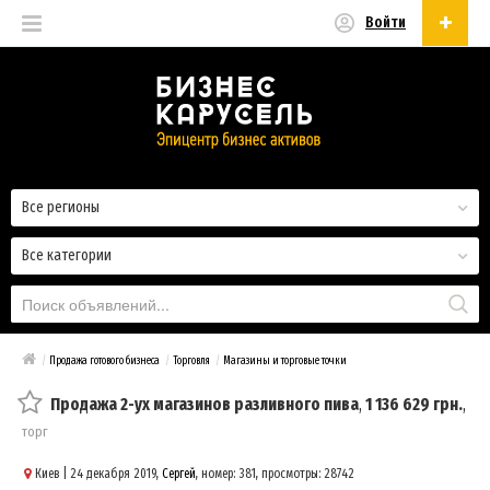
Войти
Русский
Русский
Українська
Все регионы
Все категории
/
Продажа готового бизнеса
/
Торговля
/
Магазины и торговые точки
Продажа 2-ух магазинов разливного пива
,
1 136 629 грн.
,
торг
Киев
| 24 декабря 2019,
Сергей
, номер: 381, просмотры: 28742