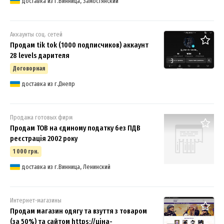
доставка из г.Винница, Замостянский
Аккаунты соц. сетей
Продам tik tok (1000 подписчиков) аккаунт
28 levels дарителя
3
Договорная
доставка из г.Днепр
Продажа готовых фирм
Продам ТОВ на єдиному податку без ПДВ
реєстрація 2002 року
1 000 грн.
доставка из г.Винница, Ленинский
Интернет-магазины
Продам магазин одягу та взуття з товаром
(за 50%) та сайтом https://ціна-