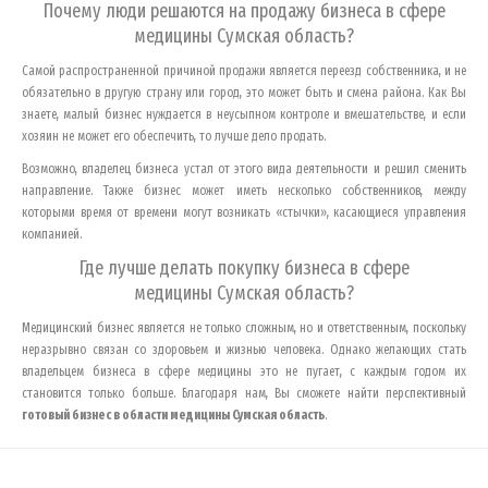
Почему люди решаются на продажу бизнеса в сфере
медицины
Сумская область
?
Самой распространенной причиной продажи является переезд собственника, и не
обязательно в другую страну или город, это может быть и смена района. Как Вы
знаете, малый бизнес нуждается в неусыпном контроле и вмешательстве, и если
хозяин не может его обеспечить, то лучше дело продать.
Возможно, владелец бизнеса устал от этого вида деятельности и решил сменить
направление. Также бизнес может иметь несколько собственников, между
которыми время от времени могут возникать «стычки», касающиеся управления
компанией.
Где лучше делать покупку бизнеса в сфере
медицины
Сумская область
?
Медицинский бизнес является не только сложным, но и ответственным, поскольку
неразрывно связан со здоровьем и жизнью человека. Однако желающих стать
владельцем бизнеса в сфере медицины это не пугает, с каждым годом их
становится только больше. Благодаря нам, Вы сможете найти перспективный
готовый бизнес в области медицины
Сумская область
.