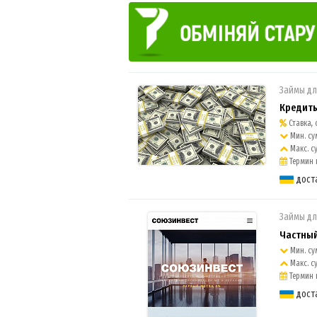
Займы дл
Кредиты
Ставка, о
Мин. сум
Макс. су
Термин к
дост
Займы дл
Частный
Мин. су
Макс. с
Термин к
дост