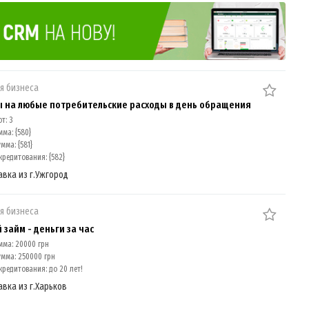
я бизнеса
 на любые потребительские расходы в день обращения
т: 3
ма: {580}
мма: {581}
редитования: {582}
авка из г.Ужгород
я бизнеса
 займ - деньги за час
мма: 20000 грн
умма: 250000 грн
редитования: до 20 лет!
авка из г.Харьков