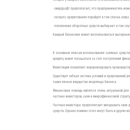
· овердрафт предполагает, что предприниматель може
· экспресс кредитование подойдет в том случае, когд
· пополнение оборотных средств выбирают в том слу
Каждый бизнесмен может воспользоваться выгодным 
К основным плюсам использования заемных средств 
кредиту может погашаться за счет поступлений финан
Инвестиции позволяют модернизировать производство
Существует гибкая система условий и предложений д
также личное имущество владельца бизнеса.
Финансовая помощь является очень актуальной для 
частных инвесторов, заем в микрофинансовой структу
Частные инвесторы предпочитают вкладывать свои д
средств. Однако помимо этого могут быть и другие 