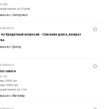
т: 0.01
кредитования: до 45 дней
авка из г.Запорожье
я бизнеса
 по Кредитным вопросам - Списание долга, возврат
ва.
авка из г.Днепр
я бизнеса
без залога
т: 2.8
мма: 10000 грн
умма: 50000 грн
кредитования: до 2 лет
авка из г.Житомир
я бизнеса