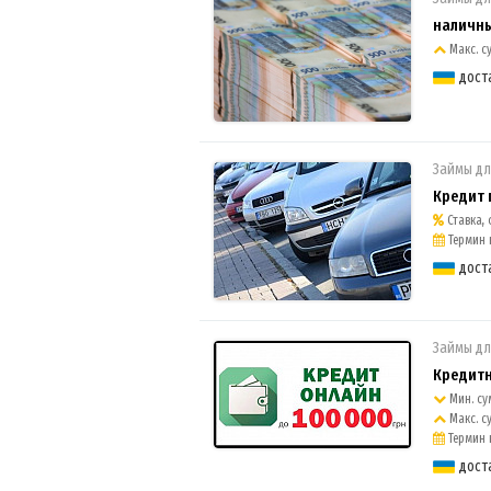
наличным
Макс. с
дост
Займы дл
Кредит 
Ставка, о
Термин 
дост
Займы дл
Кредитн
Мин. су
Макс. с
Термин 
дост