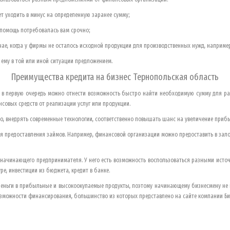
т уходить в минус на определенную заранее сумму;
а помощь потребовалась вам срочно;
чае, когда у фирмы не осталось исходной продукции для производственных нужд, например
ему в той или иной ситуации предложением.
Преимущества кредита на бизнес
Тернопольская область
в первую очередь можно отнести возможность быстро найти необходимую сумму для ра
совых средств от реализации услуг или продукции.
, внедрять современные технологии, соответственно повышать шанс на увеличение приб
ля предоставления займов. Например, финансовой организации можно предоставить в зал
начинающего предпринимателя. У него есть возможность воспользоваться разными ист
ре, инвестиции из бюджета, кредит в банке.
еньги в прибыльные и высокоокупаемые продукты, поэтому начинающему бизнесмену не 
возможности финансирования, большинство из которых представлено на сайте компании Би