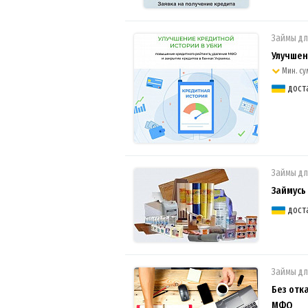
Займы дл
Улучшен
Мин. су
дост
Займы дл
Займусь
дост
Займы дл
Без отк
МФО