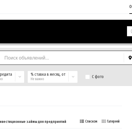
О
кредита
% ставка в месяц, от
С фото
но
Не важно
инвестиционные займы для предприятий
Списком
Галереей