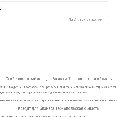
"
Перейти на страницу
Особенности займов для бизнеса
Тернопольская область
личные кредитные программы для развития бизнеса с максимально выгодными услов
центной ставке, без поручителей или с дополнительными бонусами.
ми займами
, компания Бизнес-Карусель готова предложить вам самые выгодные условия 
Кредит для бизнеса
Тернопольская область
спользоваться разным предложениями от финансовых организаций: