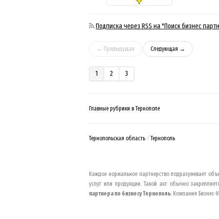
Подписка через RSS на "Поиск бизнес парт
← Предыдущая
Следующая →
1
2
3
Главные рубрики в Тернополе
Тернопольская область
Тернополь
Каждое нормальное партнерство подразумевает объе
услуг или продукции. Такой акт обычно закрепляе
партнера по бизнесу
Тернополь
. Компания Бизнес-