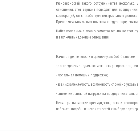
Разновидностей такого сотрудничества несколько
отношения, этот вариант подходит для предпринима
корпораций, он способствует выстраиванию долгосро
Прежде чем заниматься поиском, следует определиться
Найти компаньона можно самостоятельно, но этот пу
и заключить надежные отношения.
Начиная деятельность в одиночку, любой бизнесмен
· распределение задач, возможность разделять зада
· моральная помощь и поддержка;
· взаимозаменяемость, возможность спокойно уехать в
· снижение денежной нагрузки на предпринимателя, с
Несмотря на многие преимущества, есть и некоторы
избежать подобных неприятностей к выбору партнера