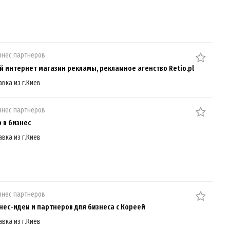
знес партнеров
й интернет магазин рекламы, рекламное агенство Retio.pl
авка из г.Киев
знес партнеров
 в бизнес
авка из г.Киев
знес партнеров
нес-идеи и партнеров для бизнеса с Кореей
авка из г.Киев