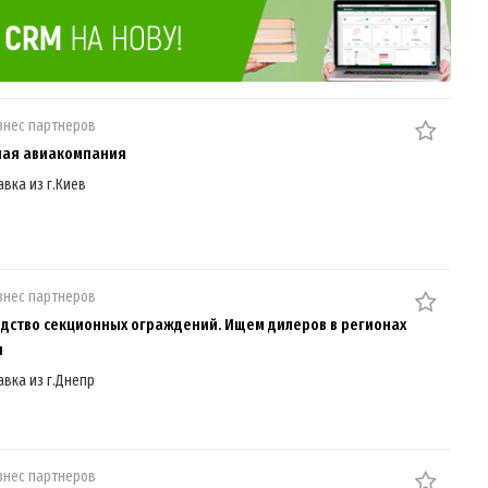
знес партнеров
ная авиакомпания
авка из г.Киев
знес партнеров
дство секционных ограждений. Ищем дилеров в регионах
ы
авка из г.Днепр
знес партнеров