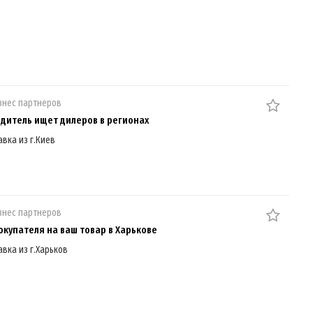
знес партнеров
дитель ищет дилеров в регионах
авка из г.Киев
знес партнеров
окупателя на ваш товар в Харькове
авка из г.Харьков