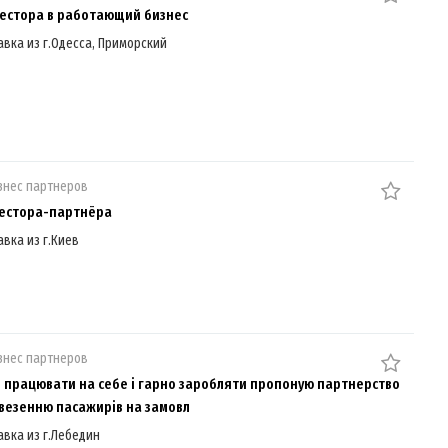
естора в работающий бизнес
авка из г.Одесса, Приморский
знес партнеров
естора-партнёра
авка из г.Киев
знес партнеров
е працювати на себе і гарно заробляти пропоную партнерство
везенню пасажирів на замовл
авка из г.Лебедин