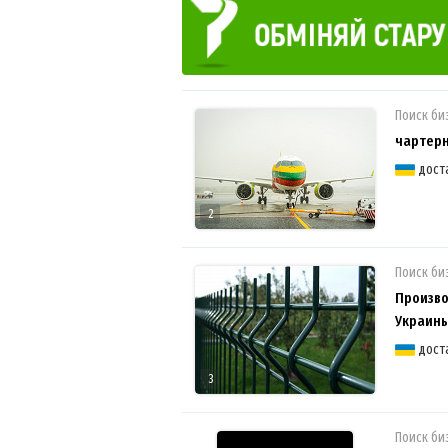
Поиск би
чартер
дост
2
Поиск би
Произво
Украин
дост
3
Поиск би