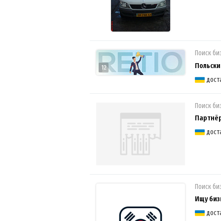
Поиск би
Польски
12
дост
Поиск би
Партнёр
дост
Поиск би
Ищу биз
дост