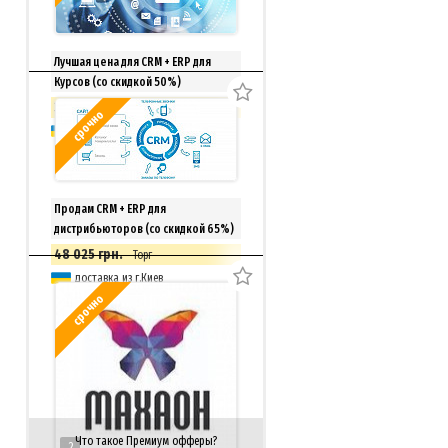
Лучшая цена для CRM + ERP для
Курсов (со скидкой 50%)
33 150 грн.
Торг
срочно
доставка из г.Киев
Продам CRM + ERP для
дистрибьюторов (со скидкой 65%)
48 025 грн.
Торг
доставка из г.Киев
срочно
Что такое Премиум офферы?
2