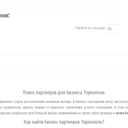
неров"
Перейти на страницу
Поиск партнеров для бизнеса
Тернополь
динение сторон для получения взаимной выгоды. В бизнесе партнерами могут выступать
тся юридически, однако, бывают и варианты заключения устного соглашения. В этом 
Карусель предлагает вам большой выбор предложений на своем сайте, проверку и
поиск б
Как найти бизнес партнеров
Тернополь
?