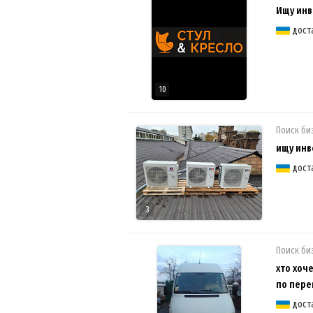
Ищу инв
дост
10
Поиск би
ищу инв
дост
3
Поиск би
хто хоч
по пере
дост