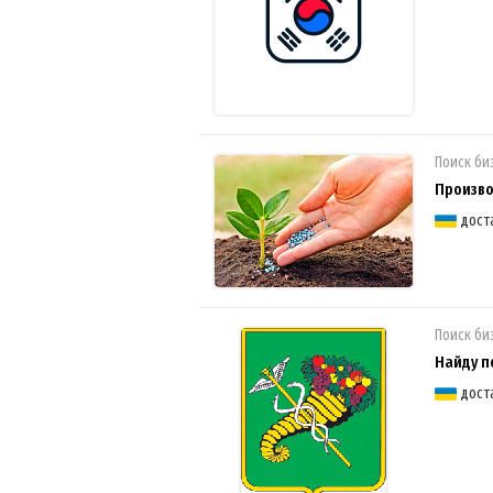
Поиск би
Произво
дост
Поиск би
Найду п
дост