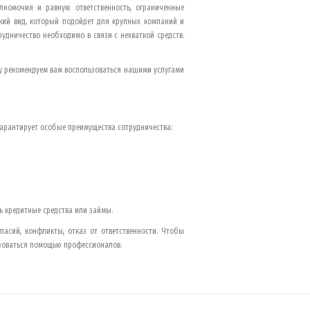
лномочия и равную ответственность, ограниченные
ский вид, который подойдет для крупных компаний и
удничество необходимо в связи с нехваткой средств.
му рекомендуем вам воспользоваться нашими услугами
арантирует особые преимущества сотрудничества:
ь кредитные средства или займы.
ласий, конфликты, отказ от ответственности. Чтобы
ьзоваться помощью профессионалов.