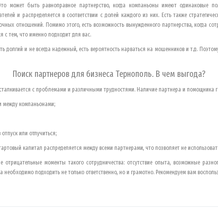
. Это может быть равноправное партнерство, когда компаньоны имеют одинаковые по
телей и распределяется в соответствии с долей каждого из них. Есть также стратегиче
чных отношений. Помимо этого, есть возможность вынужденного партнерства, когда сотр
 с тем, что именно подходит для вас.
ть долгий и не всегда надежный, есть вероятность нарваться на мошенников и т.д. Поэто
Поиск партнеров для бизнеса
Тернополь
. В чем выгода?
 сталкивается с проблемами и различными трудностями. Наличие партнера и помощника г
чи между компаньонами;
 отпуск или отлучиться;
тартовый капитал распределяется между всеми партнерами, что позволяет не использоват
е отрицательные моменты такого сотрудничества: отсутствие опыта, возможные разног
 необходимо подходить не только ответственно, но и грамотно. Рекомендуем вам воспол