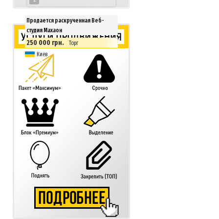
Продается раскрученная Веб-
студия Махаон
250 000 грн.
Торг
Киев