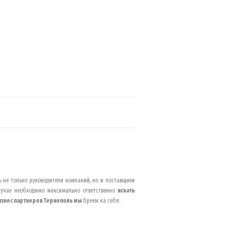
 не только руководители компаний, но и поставщики
случае необходимо максимально ответственно
искать
изнес партнеров
Тернополь
мы
бреем на себя.