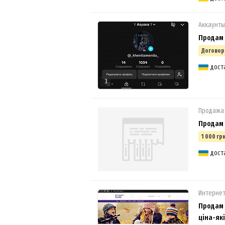
Аккаунты
Продам 
Договор
дост
3
Продажа
Продам 
1 000 грн
дост
Интерне
Продам м
ціна-які