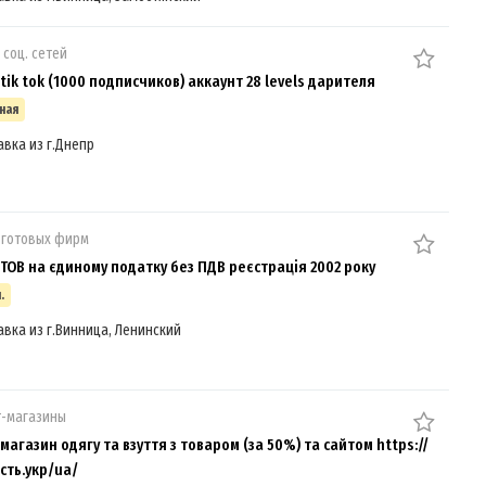
 соц. сетей
tik tok (1000 подписчиков) аккаунт 28 levels дарителя
ная
авка из г.Днепр
 готовых фирм
ТОВ на єдиному податку без ПДВ реєстрація 2002 року
.
авка из г.Винница, Ленинский
т-магазины
агазин одягу та взуття з товаром (за 50%) та сайтом https://
сть.укр/ua/