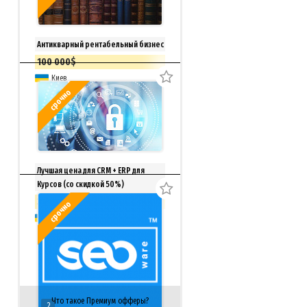
Антикварный рентабельный бизнес
100 000$
Киев
срочно
Лучшая цена для CRM + ERP для
Курсов (со скидкой 50%)
33 150 грн.
Торг
срочно
доставка из г.Киев
Что такое Премиум офферы?
2