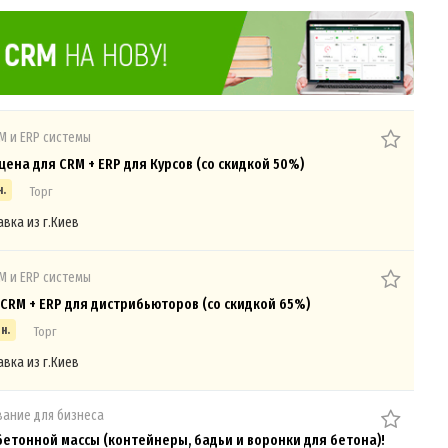
M и ERP системы
цена для CRM + ERP для Курсов (со скидкой 50%)
н.
Торг
авка из г.Киев
M и ERP системы
CRM + ERP для дистрибьюторов (со скидкой 65%)
н.
Торг
авка из г.Киев
ание для бизнеса
бетонной массы (контейнеры, бадьи и воронки для бетона)!