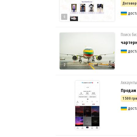
Договор
дост
6
Поиск би
чартер
дост
2
Аккаунты
Продам 
1 500 грн
дост