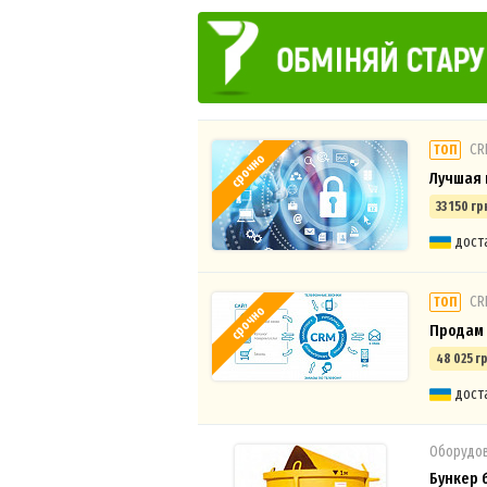
СR
ТОП
срочно
Лучшая 
33 150 гр
дост
СR
ТОП
срочно
Продам 
48 025 гр
дост
Оборудов
Бункер 