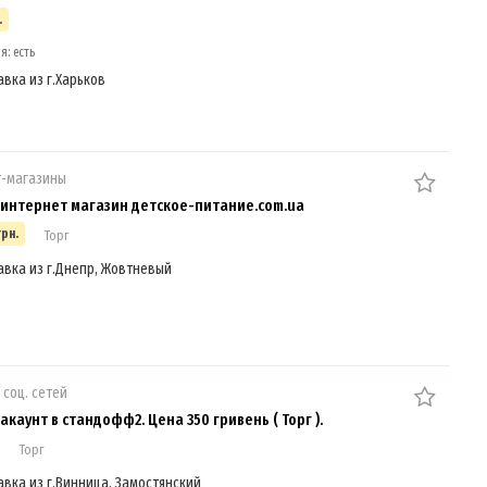
.
я: есть
авка из г.Харьков
т-магазины
интернет магазин детское-питание.com.ua
грн.
Торг
авка из г.Днепр, Жовтневый
 соц. сетей
каунт в стандофф2. Цена 350 гривень ( Торг ).
Торг
авка из г.Винница, Замостянский