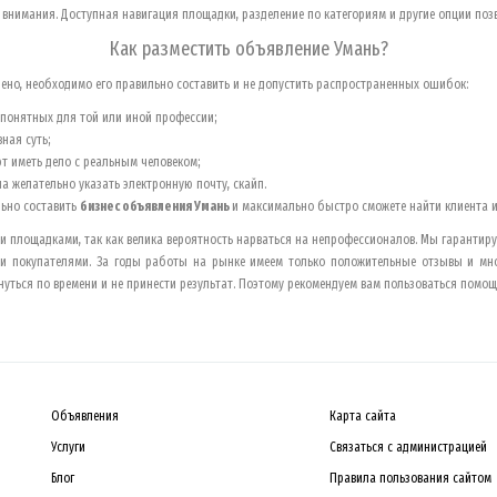
 внимания. Доступная навигация площадки, разделение по категориям и другие опции позв
Как разместить объявление
Умань
?
но, необходимо его правильно составить и не допустить распространенных ошибок:
епонятных для той или иной профессии;
ная суть;
т иметь дело с реальным человеком;
 желательно указать электронную почту, скайп.
льно составить
бизнес объявления
Умань
и максимально быстро сможете найти клиента и
 площадками, так как велика вероятность нарваться на непрофессионалов. Мы гарантируе
 и покупателями. За годы работы на рынке имеем только положительные отзывы и мно
нуться по времени и не принести результат. Поэтому рекомендуем вам пользоваться пом
Объявления
Карта сайта
Услуги
Связаться с администрацией
Блог
Правила пользования сайтом