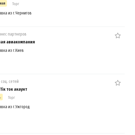
ная
Торг
авка из г.Чернигов
знес партнеров
ная авиакомпания
авка из г.Киев
 соц. сетей
Тік ток акаунт
.
Торг
авка из г.Ужгород