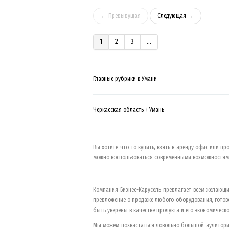
← Предыдущая
Следующая →
1
2
3
...
Главные рубрики в Умани
Черкасская область
Умань
Вы хотите что-то купить, взять в аренду офис или пр
можно воспользоваться современными возможностями
Компания Бизнес-Карусель предлагает всем желающи
предложение о продаже любого оборудования, готово
быть уверены в качестве продукта и его экономическо
Мы можем похвастаться довольно большой аудиторие