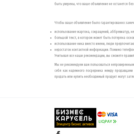
быть уверены, что ваше объявление не останется без
Чтобы ваше объявление было гарантированно замече
использование жаргона, сокращений, аббревиатур, н
большой текст, в котором может быть потеряна основ
использование ника вместо имени, люди предпочитаю
недостаток контактной информации. Помимо телефона
Учитывая все наши рекомендации, вы сможете прави
Мы не рекомендуем вам пользоваться непроверенными
себя как надежного посредника между продавцами
продать или купить необходимый продукт могут затя