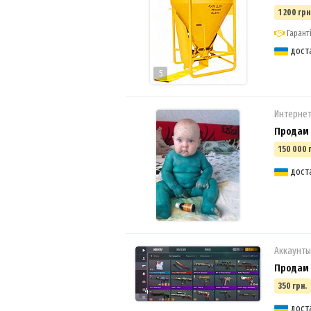
1 200 грн
Гаранті
дост
5
Интерне
Продам 
150 000 
дост
Аккаунты
Продам а
350 грн.
4
дост