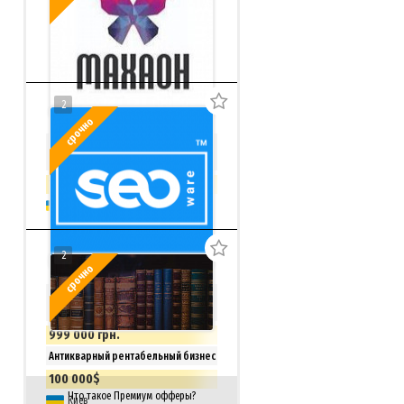
2
срочно
Продается раскрученная Веб-
студия Махаон
250 000 грн.
Торг
Киев
2
срочно
SEO-биржа, магазин фриланс услуг
+ ТМ Seoware
999 000 грн.
Антикварный рентабельный бизнес
Киев
100 000$
Что такое Премиум офферы?
Киев