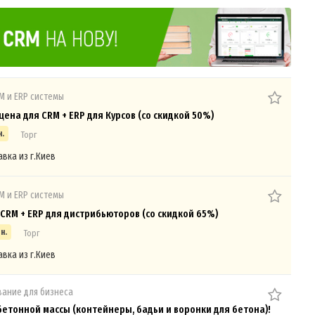
M и ERP системы
цена для CRM + ERP для Курсов (со скидкой 50%)
н.
Торг
авка из г.Киев
M и ERP системы
CRM + ERP для дистрибьюторов (со скидкой 65%)
н.
Торг
авка из г.Киев
ание для бизнеса
бетонной массы (контейнеры, бадьи и воронки для бетона)!