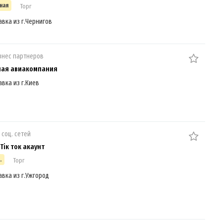
ная
Торг
авка из г.Чернигов
знес партнеров
ная авиакомпания
авка из г.Киев
 соц. сетей
Тік ток акаунт
.
Торг
авка из г.Ужгород