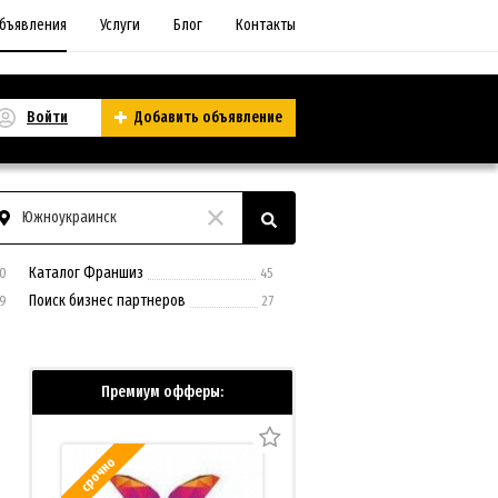
бъявления
Услуги
Блог
Контакты
Войти
Добавить объявление
Южноукраинск
Каталог Франшиз
0
45
Поиск бизнес партнеров
9
27
Премиум офферы:
срочно