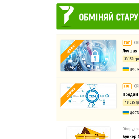
СR
ТОП
срочно
Лучшая 
33 150 гр
дост
СR
ТОП
срочно
Продам 
48 025 гр
дост
Оборудов
Бункер 