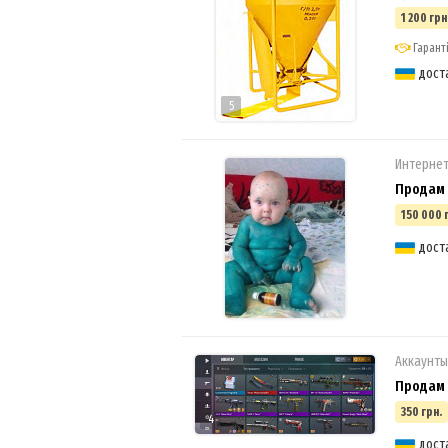
1 200 грн
Гаранті
дост
5
Интерне
Продам 
150 000 
дост
Аккаунты
Продам а
350 грн.
4
дост