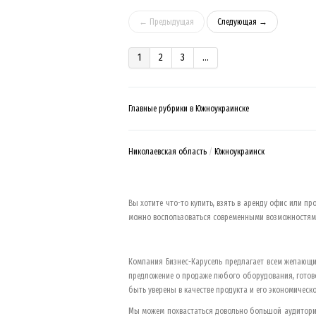
← Предыдущая
Следующая →
1
2
3
...
Главные рубрики в Южноукраинске
Николаевская область
Южноукраинск
Вы хотите что-то купить, взять в аренду офис или пр
можно воспользоваться современными возможностями
Компания Бизнес-Карусель предлагает всем желающи
предложение о продаже любого оборудования, готово
быть уверены в качестве продукта и его экономическо
Мы можем похвастаться довольно большой аудиторие