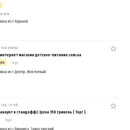
.
я: есть
авка из г.Харьков
т-магазины
интернет магазин детское-питание.com.ua
грн.
Торг
авка из г.Днепр, Жовтневый
 соц. сетей
каунт в стандофф2. Цена 350 гривень ( Торг ).
Торг
авка из г.Винница, Замостянский