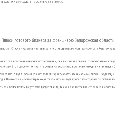
предлагаем вам создать по франшизе, являются:
Плюсы готового бизнеса за франшизою
Запорожская область
льности. Следуя указания наставника и его инструкциям, есть возможность быстро зап
нда. Если компания известна потребителям, она вызывает доверие, соответственно, попу
в качестве. Это позволяет не тратить деньги на рекламную компанию, что для начинающих
необходимо с нуля, франшиза позволяет гарантировать минимальные риски. Продавец 
оходы. Поэтому вы можете уверенно рассчитывать на поддержку с его стороны по любым во
ь вам более лояльные условия кредитования, так как в качестве вашего гаранта может в