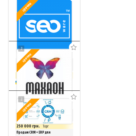
срочно
2
срочно
SEO-биржа, магазин фриланс услуг
+ ТМ Seoware
999 000 грн.
Киев
2
срочно
Продается раскрученная Веб-
студия Махаон
250 000 грн.
Торг
Продам CRM + ERP для
Киев