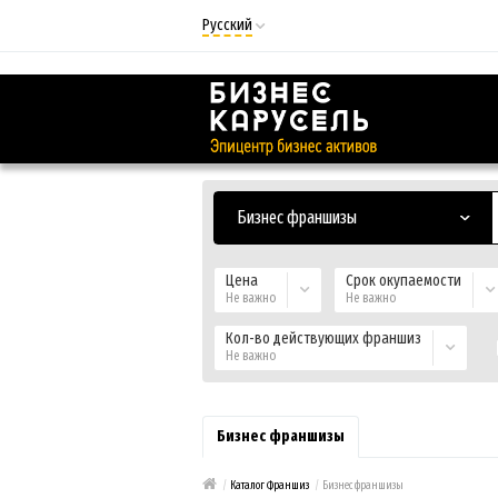
Русский
Русский
Українська
Бизнес франшизы
Цена
Срок окупаемости
Не важно
Не важно
Кол-во действующих франшиз
Не важно
Бизнес франшизы
/
Каталог Франшиз
/
Бизнес франшизы