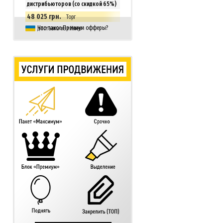
дистрибьюторов (со скидкой 65%)
48 025 грн.
Торг
Что такое Премиум офферы?
доставка из г.Киев