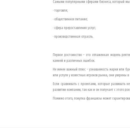
Самыми популярными сферами бизнеса, который мы 
· торговля;
· общественное питание;
· сфера предоставления услуг;
· производственная отрасль.
Первое достоинство – это отлаженная модель деяте
камней и различных ошибок.
Не менее важный плюс – узнаваемость марки или бре
или услуги у известных игроков рынка, они уверены 
Если сравнивать с проектами, которые развивать 
развитии компании, так как и он получает с этого д
Помимо этого, покупка франшизы может гарантироват