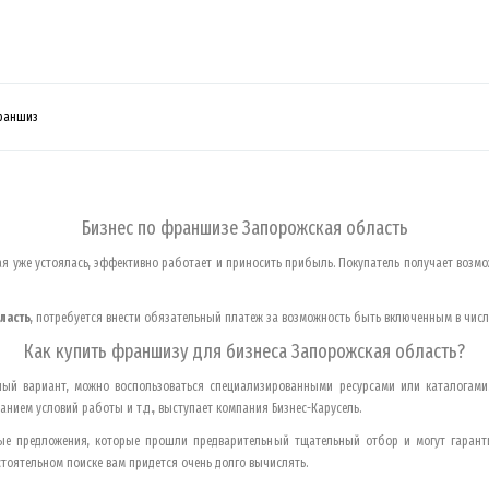
раншиз
Бизнес по франшизе
Запорожская область
я уже устоялась, эффективно работает и приносить прибыль. Покупатель получает возмо
ласть
, потребуется внести обязательный платеж за возможность быть включенным в числ
Как купить франшизу для бизнеса
Запорожская область
?
ный вариант, можно воспользоваться специализированными ресурсами или каталогами
ем условий работы и т.д., выступает компания Бизнес-Карусель.
е предложения, которые прошли предварительный тщательный отбор и могут гарант
стоятельном поиске вам придется очень долго вычислять.