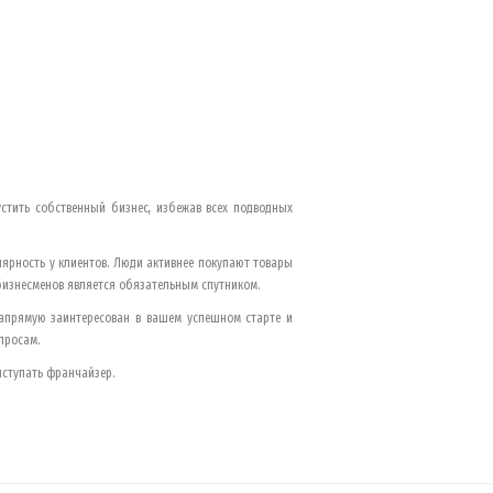
устить собственный бизнес, избежав всех подводных
лярность у клиентов. Люди активнее покупают товары
 бизнесменов является обязательным спутником.
напрямую заинтересован в вашем успешном старте и
просам.
ыступать франчайзер.