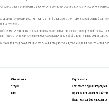
бходимо очень внимательно рассмотреть все предложения, так как не все земли сельск
уровень грунтовых вод, тип грунта и т.д. В зависимости от того, с какой целью был пр
ть все моменты.
еобходимо учесть и то, что сад, например, потребует не только плодородной почвы, но 
 как недостаточное их изучение в будущем повлечет за собой значительные финансовые з
ссионала перед покупкой любого земельного участка с целью его дальнейшего использо
Объявления
Карта сайта
Услуги
Связаться с администрацией
Блог
Правила пользования сайтом
Политика конфиденциальност