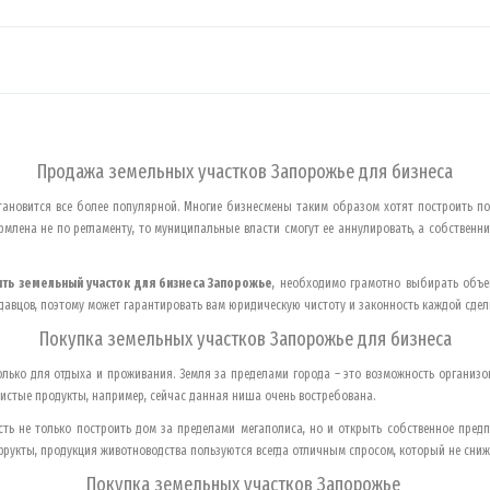
Продажа земельных участков
Запорожье
для бизнеса
становится все более популярной. Многие бизнесмены таким образом хотят построить по
млена не по регламенту, то муниципальные власти смогут ее аннулировать, а собственни
ить земельный участок для бизнеса
Запорожье
, необходимо грамотно выбирать объе
давцов, поэтому может гарантировать вам юридическую чистоту и законность каждой сдел
Покупка земельных участков
Запорожье
для бизнеса
олько для отдыха и проживания. Земля за пределами города – это возможность организ
истые продукты, например, сейчас данная ниша очень востребована.
ть не только построить дом за пределами мегаполиса, но и открыть собственное пред
рукты, продукция животноводства пользуются всегда отличным спросом, который не сниж
Покупка земельных участков
Запорожье