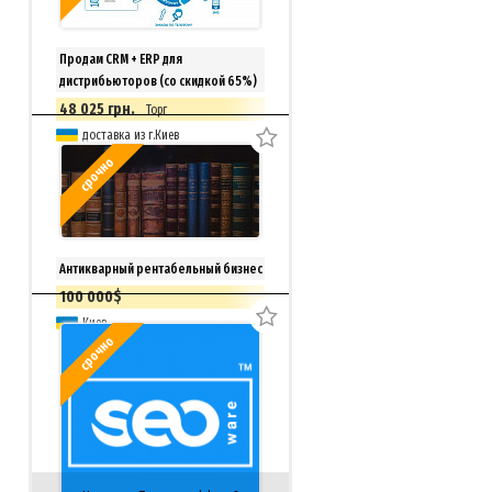
Продам CRM + ERP для
дистрибьюторов (со скидкой 65%)
48 025 грн.
Торг
доставка из г.Киев
срочно
Антикварный рентабельный бизнес
100 000$
Киев
срочно