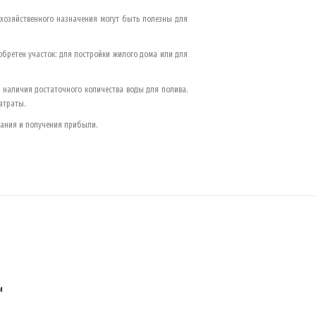
охозяйственного назначения могут быть полезны для
иобретен участок: для постройки жилого дома или для
и наличия достаточного количества воды для полива.
атраты.
вания и получения прибыли.
и