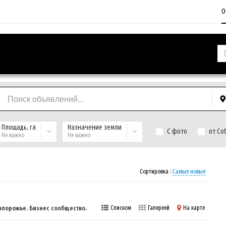
О
Площадь, га
Назначение земли
С фото
от Со
Не важно
Не важно
Сортировка :
Самые новые
апорожье. Бизнес сообщество.
Списком
Галереей
На карте