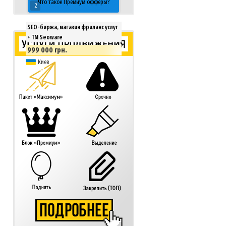
Что такое Премиум офферы?
2
SEO-биржа, магазин фриланс услуг
+ ТМ Seoware
999 000 грн.
Киев