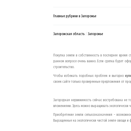
Главные рубрики в Запорожье
Запорожская область
Запорожье
Покупка земли в собственность в последнее время 
данном вопросе очень важно. Если сделка будет офор
строительство.
Чтобы избежать подобных проблем и выгодно
куп
своем сайте только проверенные предложения от про
Загородная недвижимость сейчас востребована не т
вложениями. Здесь можно выращивать экологически ч
Приобретение земли сельхозназначения – возможнос
Выращенные на экологически чистой земле овощи и ф