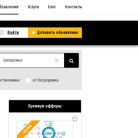
бъявления
Услуги
Блог
Контакты
Войти
Добавить объявление
Запорожье
бственника
от Посредника
Премиум офферы:
срочно