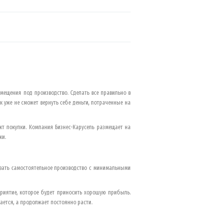
мещения под производство. Сделать все правильно в
к уже не сможет вернуть себе деньги, потраченные на
кт покупки. Компания Бизнес-Карусель размещает на
ки.
овать самостоятельное производство с минимальными
приятие, которое будет приносить хорошую прибыль.
ается, а продолжает постоянно расти.