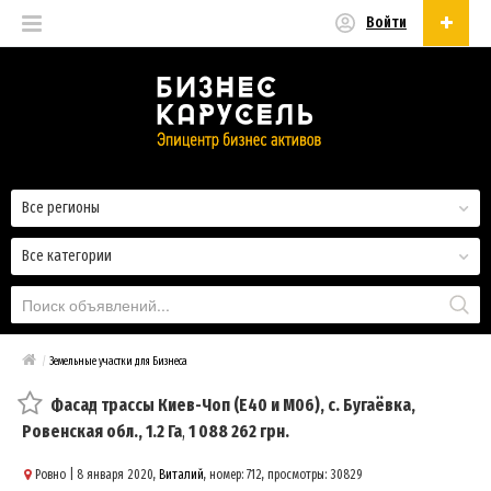
Войти
Русский
Русский
Українська
Все регионы
Все категории
/
Земельные участки для Бизнеса
Фасад трассы Киев-Чоп (Е40 и М06), с. Бугаёвка,
Ровенская обл., 1.2 Га
,
1 088 262 грн.
Ровно
| 8 января 2020,
Виталий
, номер: 712, просмотры: 30829