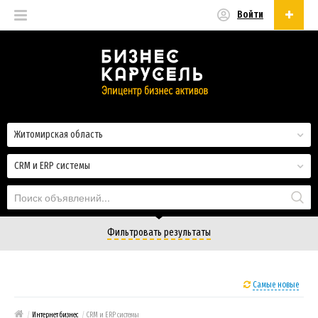
Войти
Русский
Русский
Українська
Житомирская область
СRM и ERP системы
Фильтровать результаты
Самые новые
/
Интернет бизнес
/
СRM и ERP системы