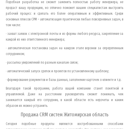
Подобная разработка не сможет заменить полностью работу менеджера, не
продаст вашу продукцию, но отлично поможет вашим специалистам выстроить
рабочий процесс и сделать его более оперативным и эффективным. Среди
основных плюсов СРМ – автоматизация практически любых повседневных задач, в
том числе:
· захват заявок с электронной почты и из формы любого ресурса, закрепление за
каждой из них ответственного менеджера;
· автоматическая постановка задач на каждом этапе воронки за определенным
сотрудником;
· рассылка уведомлений по разным каналам связи;
· автоматический запуск сделок и проектов по установленному шаблону;
· формирование документов и базы данных, заполнение карточек о клиенте и т.д.
Благодаря такой программе, работа вашей компании станет понятной и
управляемой. Даже на расстоянии руководитель сможет понимать, чем
занимается каждый его сотрудник, в какой области есть недочеты и каким
образом их можно устранить.
Продажа CRM систем
Житомирская область
Сегодня подобные продукты являются востребованными способами