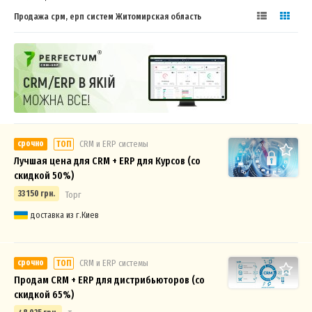
Продажа срм, ерп систем Житомирская область
срочно
СRM и ERP системы
ТОП
Лучшая цена для CRM + ERP для Курсов (со
скидкой 50%)
33 150 грн.
Торг
доставка из г.Киев
срочно
СRM и ERP системы
ТОП
Продам CRM + ERP для дистрибьюторов (со
скидкой 65%)