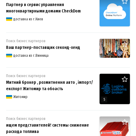
Партнер в сервис управления
многоквартирными домами CheckDom
доставка из г.Киев
Поиск бизнес партнеров
Ваш партнер-поставщик секонд-хенд
доставка из г.Винница
Поиск бизнес партнеров
Митний брокер , розмитнення авто , імпорт/
експорт Житомир та обоасть
Житомир
5
Поиск бизнес партнеров
ищем представителей! системы снижение
расхода топлива