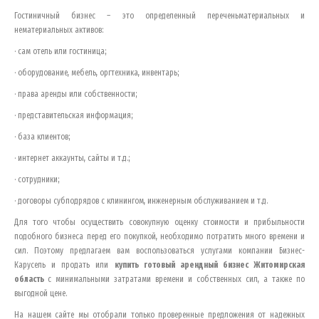
Гостиничный бизнес – это определенный переченьматериальных и
нематериальных активов:
· сам отель или гостиница;
· оборудование, мебель, оргтехника, инвентарь;
· права аренды или собственности;
· представительская информация;
· база клиентов;
· интернет аккаунты, сайты и т.д.;
· сотрудники;
· договоры субподрядов с клинингом, инженерным обслуживанием и т.д.
Для того чтобы осуществить совокупную оценку стоимости и прибыльности
подобного бизнеса перед его покупкой, необходимо потратить много времени и
сил. Поэтому предлагаем вам воспользоваться услугами компании Бизнес-
Карусель и продать или
купить готовый арендный бизнес
Житомирская
область
с минимальными затратами времени и собственных сил, а также по
выгодной цене.
На нашем сайте мы отобрали только проверенные предложения от надежных