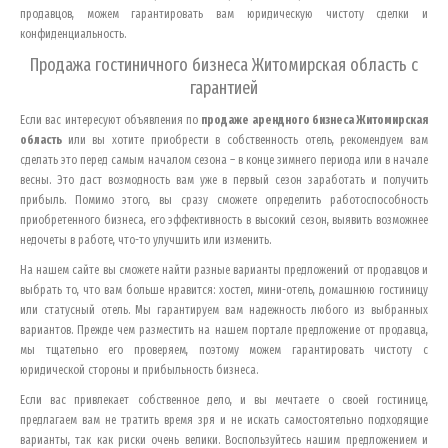
продавцов, можем гарантировать вам юридическую чистоту сделки и
конфиденциальность.
Продажа гостиничного бизнеса
Житомирская область
с
гарантией
Если вас интересуют объявления по
продаже арендного бизнеса
Житомирская
область
или вы хотите приобрести в собственность отель, рекомендуем вам
сделать это перед самым началом сезона – в конце зимнего периода или в начале
весны. Это даст возмодность вам уже в первый сезон заработать и получить
прибыль. Помимо этого, вы сразу сможете определить работоспособность
приобретенного бизнеса, его эффективность в высокий сезон, выявить возможнее
недочеты в работе, что-то улучшить или изменить.
На нашем сайте вы сможете найти разные варианты предложений от продавцов и
выбрать то, что вам больше нравится: хостел, мини-отель, домашнюю гостиницу
или статусный отель. Мы гарантируем вам надежность любого из выбранных
вариантов. Прежде чем разместить на нашем портале предложение от продавца,
мы тщательно его проверяем, поэтому можем гарантировать чистоту с
юридической стороны и прибыльность бизнеса.
Если вас привлекает собственное дело, и вы мечтаете о своей гостинице,
предлагаем вам не тратить время зря и не искать самостоятельно подходящие
варианты, так как риски очень велики. Воспользуйтесь нашим предложением и